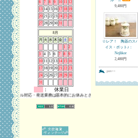
ルー☆
6
7
8
9
10
11
12
9,480円
13
14
15
16
17
18
19
20
21
22
23
24
25
26
27
28
29
30
31
8月
月
火
水
木
金
土
日
☆レア！ 陶器のス
1
2
イス・ポット♪：
Nejlikor
3
4
5
6
7
8
9
2,480円
10
11
12
13
14
15
16
17
18
19
20
21
22
23
prev<<
24
25
26
27
28
29
30
31
： 休業日
メール対応・発送業務は基本的にお休みとさせていただきます。 また、お