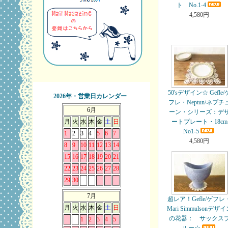
ト No.1-4
4,580円
50'sデザイン☆ Gefle/
2026年・営業日カレンダー
フレ・Neptun/ネプチ
6月
ーン・シリーズ：デ
月
火
水
木
金
土
日
ートプレート・18cm
No1-5
1
2
3
4
5
6
7
4,580円
8
9
10
11
12
13
14
15
16
17
18
19
20
21
22
23
24
25
26
27
28
29
30
7月
超レア！Gefle/ゲフレ
月
火
水
木
金
土
日
Mari Simmulsonデザ
の花器： サックス
1
2
3
4
5