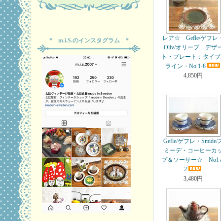
レア☆ Gefle/ゲフレ
* m.i.S.のインスタグラム *
Oliv/オリーブ デザ
ト・プレート：タイプ
ライン・No.1-8
4,850円
Gefle/ゲフレ・Smide/
ミーデ・コーヒーカ
プ＆ソーサー☆ No1
2
3,480円