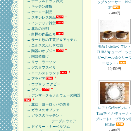
→ テーブルトップ雑貨
ップ＆ソーサー No2
→ キッチン雑貨
右
→ ホーロー製品
7,480円
→ ステンレス製品
→ インテリア雑貨
→ 北欧の照明
→ 白樺の作品たち
→ サーミ族の工芸品＆アイテム
→ ニルスのふしぎな旅
美品！Gefle/ゲフレ
→ 陶器のオブジェ
CUBA/キューバ シ
→ 陶器壁掛け
ガーボール＆クリー
→ リサ・ラーソン
ーセット♪
→ グスタフスベリ
10,450円
→ ロールストランド
→ アラビア
→ ウプサラ エクビー
→ ゲフレ
→ デンマーク＆ノルウェーの陶器
→ 北欧・ヨーロッパの陶器
レア！Gefle/ゲフレ
→ ガラスのオブジェ
Tina/ティナ/ティーナ
→ ガラスのキッチン・
プレート♪ ブラウン/
テーブルウェア
径18㎝
→ ドイリー・ナーベルソム
7,480円