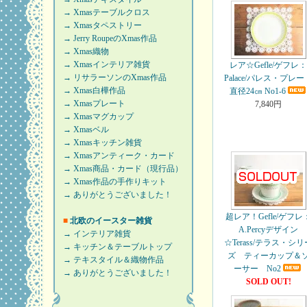
→ Xmasテーブルクロス
→ Xmasタペストリー
→ Jerry RoupeのXmas作品
→ Xmas織物
→ Xmasインテリア雑貨
レア☆Gefle/ゲフレ
→ リサラーソンのXmas作品
Palace/パレス・プレー
→ Xmas白樺作品
直径24㎝ No1-6
→ Xmasプレート
7,840円
→ Xmasマグカップ
→ Xmasベル
→ Xmasキッチン雑貨
→ Xmasアンティーク・カード
→ Xmas商品・カード（現行品）
→ Xmas作品の手作りキット
→ ありがとうございました！
超レア！Gefle/ゲフレ
■
北欧のイースター雑貨
A.Percyデザイン
→ インテリア雑貨
☆Terass/テラス・シリ
→ キッチン＆テーブルトップ
ズ ティーカップ＆
→ テキスタイル＆織物作品
ーサー No2
→ ありがとうございました！
SOLD OUT!