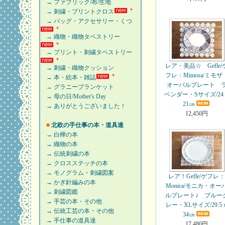
→ ファブリック/布/生地
→ 刺繍・プリントクロス
→ バッグ・アクセサリー・くつ
→ 織物・織物タペストリー
→ プリント・刺繍タペストリー
レア・美品☆ Gefle/
→ 刺繍・織物クッション
フレ：Mimosa/ミモザ
→ 本・絵本・雑誌
オーバルプレート 
→ グラニーブランケット
ベンダー・Sサイズ/24
→ 母の日/Mother's Day
21㎝
→ ありがとうございました！
12,450円
■
北欧の手仕事の本・道具達
→ 白樺の本
→ 織物の本
→ 伝統刺繍の本
→ クロスステッチの本
→ モノグラム・刺繍図案
レア！Gefle/ゲフレ
→ かぎ針編みの本
Monica/モニカ・オー
→ 刺繍図鑑
ルプレート♪ ブルー
→ 手芸の本・その他
レー・XLサイズ/29.5
→ 伝統工芸の本・その他
34㎝
→ 手仕事の道具達
17,480円