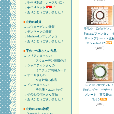
→ 手作り刺繍・レースリボン
→ 手作りキット
→ ありがとうございました！
■
北欧の雑貨
→ スウェーデンの雑貨
美品☆ Gefle/ゲフレ
→ デンマークの雑貨
Fontana/フォンタナ：
→ Marimekko/マリメッコ
ザートプレート・直
→ ありがとうございました！
21.5cm No1+2
5,480円
■
手作り作家さんの作品
→ マリアンヌさんの
スウェーデン刺繍作品
→ シャスティンさんの
ミニチュア刺繍カード
→ オーセさんの
かぎ針編み作品
→ イレーヌさんの
レア☆Gefle/ゲフレ
子供服・エコバッグ
Eva/エヴァ デザート
→ その他の作家さん作品
プレート 直径19c
→ ありがとうございました！
No1-5
5,480円
■
北欧のXmas雑貨
→ Xmasテキスタイル