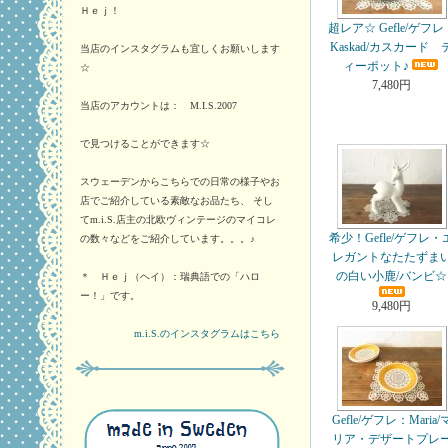
Ｈｅｊ！
超レア☆ Gefle/ゲフレ
Kaskad/カスカード 
当店のインスタグラムも宜しくお願いします
ィーポット♪
☆
7,480円
当店のアカウントは： M.I.S.2007
で見つけることができます☆
スウェーデンからこちらでの日常の様子やお
店でご紹介している素敵なお品たち、 そし
てm.i.S.店主の北欧ヴィンテージのマイコレ
希少！Gefle/ゲフレ・
の数々などをご紹介しています。。。♪
レガントなたたずま
の白い小鹿/バンビ☆
＊ Ｈｅｊ（ヘイ）：瑞典語での「ハロ
ー！」です。
9,480円
m.i.S.のインスタグラムはこちら
Gefle/ゲフレ：Maria/
リア・デザートプレ