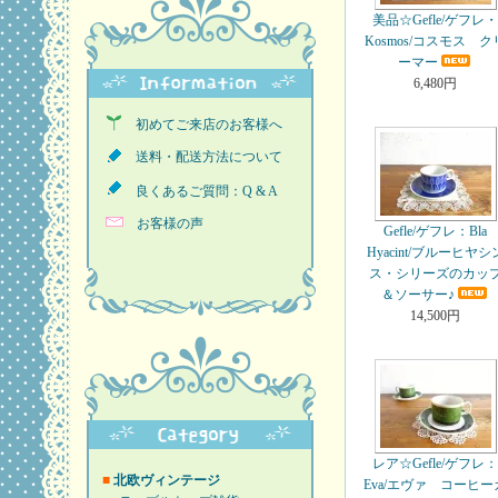
美品☆Gefle/ゲフレ
Kosmos/コスモス ク
ーマー
6,480円
初めてご来店のお客様へ
送料・配送方法について
良くあるご質問：Q & A
お客様の声
Gefle/ゲフレ：Bla
Hyacint/ブルーヒヤシ
ス・シリーズのカッ
＆ソーサー♪
14,500円
レア☆Gefle/ゲフレ
■
北欧ヴィンテージ
Eva/エヴァ コーヒー