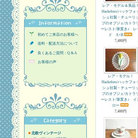
レア・モデル＆美品
Hackefors/ハッケフォ
シュ社製・チューリ
プのオブジェ/カトラ
ーレスト/筆置き♪ レ
初めてご来店のお客様へ
ド A+B
7,480円
送料・配送方法について
良くあるご質問：Q & A
お客様の声
レア・モデル！
Hackefors/ハッケフォ
シュ社製・チューリ
プのオブジェ/カトラ
ーレスト/筆置き♪ イ
ロー
7,480円
■
北欧ヴィンテージ