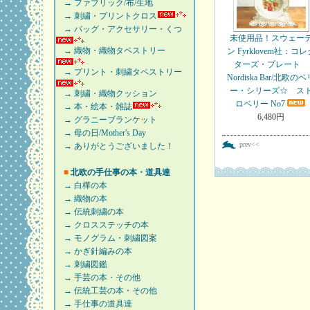
→ ファブリック/布/生地
→ 刺繍・プリントクロス
→ バッグ・アクセサリー・くつ
未使用品！スウェー
→ 織物・織物タペストリー
ン Fyrklovern社：コ
ターズ・プレート
→ プリント・刺繍タペストリー
Nordiska Bar/北欧の
ー・シリーズ☆ ス
→ 刺繍・織物クッション
ロベリー No7
→ 本・絵本・雑誌
6,480円
→ グラニーブランケット
→ 母の日/Mother's Day
prev<<
→ ありがとうございました！
■
北欧の手仕事の本・道具達
→ 白樺の本
→ 織物の本
→ 伝統刺繍の本
→ クロスステッチの本
→ モノグラム・刺繍図案
→ かぎ針編みの本
→ 刺繍図鑑
→ 手芸の本・その他
→ 伝統工芸の本・その他
→ 手仕事の道具達