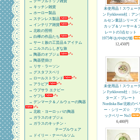
→ テーブルトップ雑貨
→ キッチン雑貨
未使用品！スウェー
→ ホーロー製品
ン Fyrklovern社：ア
→ ステンレス製品
ルセン童話シリーズ
→ インテリア雑貨
カップ＆ソーサー＆
→ 北欧の照明
レートの3点セッ
→ 白樺の作品たち
1975年/おやゆび姫
→ サーミ族の工芸品＆アイテム
12,450円
→ ニルスのふしぎな旅
→ 陶器のオブジェ
→ 陶器壁掛け
→ リサ・ラーソン
→ グスタフスベリ
→ ロールストランド
→ アラビア
未使用品！スウェー
→ ウプサラ エクビー
ン Fyrklovern社：コ
→ ゲフレ
ターズ・プレート
→ デンマーク＆ノルウェーの陶器
Nordiska Bar/北欧の
ー・シリーズ☆ ブ
→ 北欧・ヨーロッパの陶器
ックベリー No3
→ ガラスのオブジェ
6,480円
→ ガラスのキッチン・
テーブルウェア
→ ドイリー・ナーベルソム