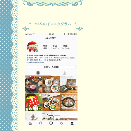
* m.i.S.のインスタグラム *