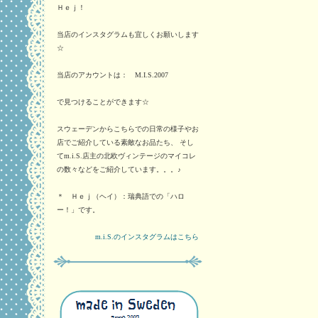
Ｈｅｊ！
当店のインスタグラムも宜しくお願いします
☆
当店のアカウントは： M.I.S.2007
で見つけることができます☆
スウェーデンからこちらでの日常の様子やお
店でご紹介している素敵なお品たち、 そし
てm.i.S.店主の北欧ヴィンテージのマイコレ
の数々などをご紹介しています。。。♪
＊ Ｈｅｊ（ヘイ）：瑞典語での「ハロ
ー！」です。
m.i.S.のインスタグラムはこちら