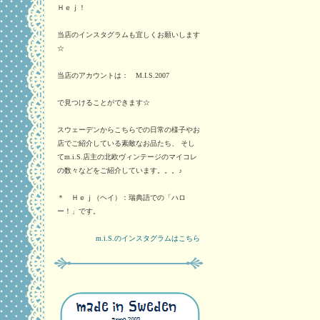
Ｈｅｊ！
当店のインスタグラムも宜しくお願いします
☆
当店のアカウントは： M.I.S.2007
で見つけることができます☆
スウェーデンからこちらでの日常の様子やお
店でご紹介している素敵なお品たち、 そし
てm.i.S.店主の北欧ヴィンテージのマイコレ
の数々などをご紹介しています。。。♪
＊ Ｈｅｊ（ヘイ）：瑞典語での「ハロ
ー！」です。
m.i.S.のインスタグラムはこちら