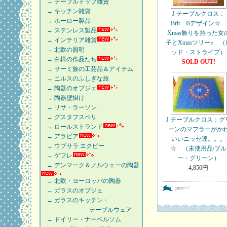
→ テーブルトップ雑貨
→ キッチン雑貨
J テーブルクロス：
→ ホーロー製品
Brit Bデザイン☆
→ ステンレス製品
Xmas飾りを持った女
→ インテリア雑貨
子とXmasツリー♪ （
→ 北欧の照明
ッド・ストライプ）
→ 白樺の作品たち
SOLD OUT!
→ サーミ族の工芸品＆アイテム
→ ニルスのふしぎな旅
→ 陶器のオブジェ
→ 陶器壁掛け
→ リサ・ラーソン
→ グスタフスベリ
J テーブルクロス：グ
→ ロールストランド
ーンのマフラーがか
→ アラビア
いいニッセ達。。。
→ ウプサラ エクビー
☆ （未使用品/ブル
→ ゲフレ
ー・グリーン）
→ デンマーク＆ノルウェーの陶器
4,850円
→ 北欧・ヨーロッパの陶器
prev<<
→ ガラスのオブジェ
→ ガラスのキッチン・
テーブルウェア
→ ドイリー・ナーベルソム