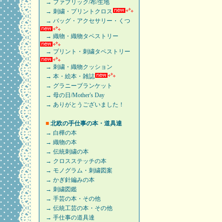
→ ファブリック/布/生地
→ 刺繍・プリントクロス
→ バッグ・アクセサリー・くつ
→ 織物・織物タペストリー
→ プリント・刺繍タペストリー
→ 刺繍・織物クッション
→ 本・絵本・雑誌
→ グラニーブランケット
→ 母の日/Mother's Day
→ ありがとうございました！
■
北欧の手仕事の本・道具達
→ 白樺の本
→ 織物の本
→ 伝統刺繍の本
→ クロスステッチの本
→ モノグラム・刺繍図案
→ かぎ針編みの本
→ 刺繍図鑑
→ 手芸の本・その他
→ 伝統工芸の本・その他
→ 手仕事の道具達