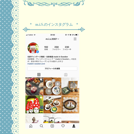
* m.i.S.のインスタグラム *