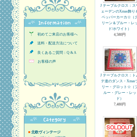
J テーブルクロス：ス
ェーデンのXmas飾り
ペッパーカーカ☆（
リーン＆ブルー・レ
ド/ホワイト）
初めてご来店のお客様へ
4,580円
送料・配送方法について
良くあるご質問：Q & A
お客様の声
J テーブルクロス：ト
テ達のダンス・Xmas
リー・グロット☆（
ルー・グレー・レッ
ド）
7,480円
■
北欧ヴィンテージ