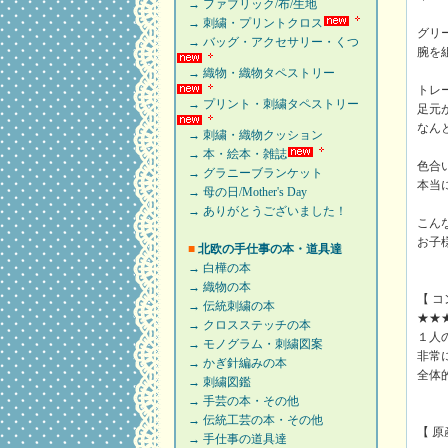
→ ファブリック/布/生地
→ 刺繍・プリントクロス
グリ
→ バッグ・アクセサリー・くつ
腕を
→ 織物・織物タペストリー
トレ
→ プリント・刺繍タペストリー
足元
なん
→ 刺繍・織物クッション
→ 本・絵本・雑誌
色合
→ グラニーブランケット
本当
→ 母の日/Mother's Day
→ ありがとうございました！
こん
お子
■
北欧の手仕事の本・道具達
→ 白樺の本
→ 織物の本
【 
→ 伝統刺繍の本
★★
→ クロスステッチの本
１人
→ モノグラム・刺繍図案
非常
→ かぎ針編みの本
全体
→ 刺繍図鑑
→ 手芸の本・その他
→ 伝統工芸の本・その他
【 
→ 手仕事の道具達