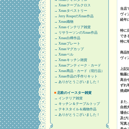
→ Xmasテーブルクロス
当店
→ Xmasタペストリー
ヴィ
→ Jerry RoupeのXmas作品
経年
→ Xmas織物
→ Xmasインテリア雑貨
特に
→ リサラーソンのXmas作品
でき
→ Xmas白樺作品
特に
→ Xmasプレート
→ Xmasマグカップ
商品
→ Xmasベル
ヴィ
→ Xmasキッチン雑貨
→ Xmasアンティーク・カード
上記
→ Xmas商品・カード（現行品）
釉薬
→ Xmas作品の手作りキット
高台
→ ありがとうございました！
ずれ
焼成
■
北欧のイースター雑貨
→ インテリア雑貨
また
→ キッチン＆テーブルトップ
自然
→ テキスタイル＆織物作品
場合
→ ありがとうございました！
及び
写真
予め