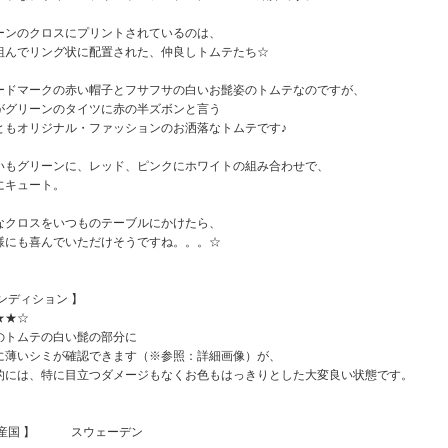
ーンのクロスにプリントされているのは、
組んでリング状に配置された、仲良しトムテたち☆
ードマークの赤い帽子とフサフサの白いお髭姿のトムテなのですが、
がグリーンのタイツに赤の半ズボンと言う
ともオリジナル・ファッションのお洒落なトムテです♪
いもグリーンに、レッド、ピンクにホワイトの組み合わせで、
にキュート。
なクロスをいつものテーブルにかけたら、
様にも喜んでいただけそうですね。。。☆
コンディション 】
★★☆
のトムテの白い髭の部分に
に薄いシミが確認できます（※参照：詳細画像）が、
的には、特に目立つダメージもなくお色もはっきりとした大変良い状態です。
原産国 】 スウェーデン