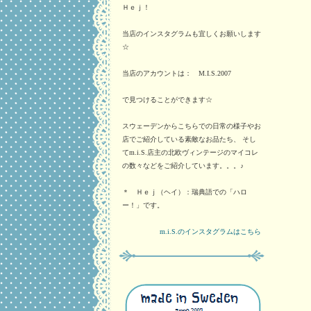
Ｈｅｊ！
当店のインスタグラムも宜しくお願いします
☆
当店のアカウントは： M.I.S.2007
で見つけることができます☆
スウェーデンからこちらでの日常の様子やお
店でご紹介している素敵なお品たち、 そし
てm.i.S.店主の北欧ヴィンテージのマイコレ
の数々などをご紹介しています。。。♪
＊ Ｈｅｊ（ヘイ）：瑞典語での「ハロ
ー！」です。
m.i.S.のインスタグラムはこちら