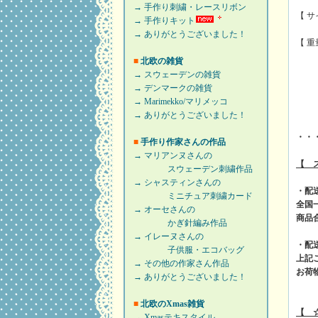
→ 手作り刺繍・レースリボン
【 サ
→ 手作りキット
→ ありがとうございました！
【 
■
北欧の雑貨
！
→ スウェーデンの雑貨
→ デンマークの雑貨
→ Marimekko/マリメッコ
→ ありがとうございました！
・・
■
手作り作家さんの作品
→ マリアンヌさんの
【 
スウェーデン刺繍作品
→ シャスティンさんの
・配
ミニチュア刺繍カード
全国
→ オーセさんの
商品
かぎ針編み作品
→ イレーヌさんの
・配
子供服・エコバッグ
上記
→ その他の作家さん作品
お荷
→ ありがとうございました！
■
北欧のXmas雑貨
【 
→ Xmasテキスタイル