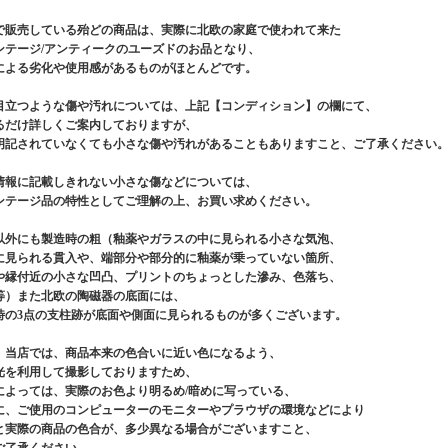
で販売している殆どの商品は、実際に北欧の家庭で使われて来た
ンテージ/アンティークのユーズドのお品となり、
による劣化や使用感があるものがほとんどです。
目立つような傷や汚れについては、上記【コンディション】の欄にて、
るだけ詳しくご案内しておりますが、
明記されていなくても小さな傷や汚れがあることもありますこと、ご了承ください
情報に記載しきれない小さな傷などについては、
ンテージ品の特性としてご理解の上、お買い求めください。
以外にも製造時の粗（釉薬やガラスの中に見られる小さな気泡、
に見られる貫入や、端部分や部分的に釉薬が乗っていない箇所、
や縁付近の小さな凹凸、プリントのちょっとした滲み、色落ち、
等）また北欧の陶磁器の底面には、
時の3点の支柱跡が底面や側面に見られるものが多くございます。
、当店では、商品本来の色合いに近い色になるよう、
光を利用して撮影しておりますため、
によっては、実際のお色より明るめ/暗めに写っている、
に、ご使用のコンピューターのモニターやプラウザの環境などにより
と実際の商品の色合が、多少異なる場合がございますこと、
ご了承ください。