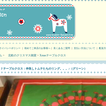
ライバシーポリシー
｜
初めてご来店のお客様へ
｜
良くあるご質問
｜
支払い方法について
｜
配送方
ム
>
北欧のクリスマス雑貨
>
Xmasテーブルクロス
J テーブルクロス：仲良しトムテたちのリング。。。♪（グリーン）