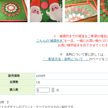
☆ 補償付きでの発送をご希望の場合
こちらの“補償付き”
を一点、一緒にお買い物カゴに
お買い物手続きを完了させてくださ
※ 送料について更に詳しくは、
「 配送方法・送料について 」
のページをご
販売価格
4,850円
在庫数
1点
購入数
点
説明 】
ートなデザインのプリント・テーブルクロスのご紹介です。