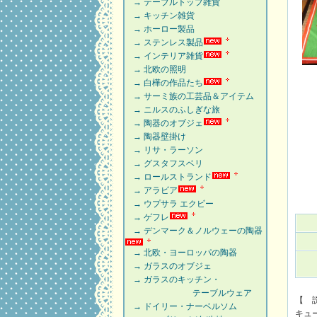
→ テーブルトップ雑貨
→ キッチン雑貨
→ ホーロー製品
→ ステンレス製品
→ インテリア雑貨
→ 北欧の照明
→ 白樺の作品たち
→ サーミ族の工芸品＆アイテム
→ ニルスのふしぎな旅
→ 陶器のオブジェ
→ 陶器壁掛け
→ リサ・ラーソン
→ グスタフスベリ
→ ロールストランド
→ アラビア
→ ウプサラ エクビー
→ ゲフレ
→ デンマーク＆ノルウェーの陶器
→ 北欧・ヨーロッパの陶器
→ ガラスのオブジェ
→ ガラスのキッチン・
テーブルウェア
【 
→ ドイリー・ナーベルソム
キュ