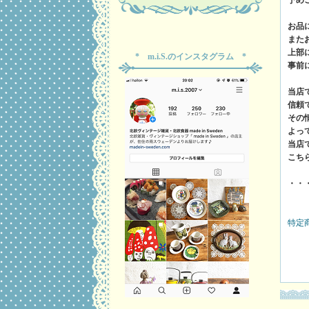
お品
また
上部
* m.i.S.のインスタグラム *
事前
当店
信頼
その
よっ
当店
こち
・・
特定