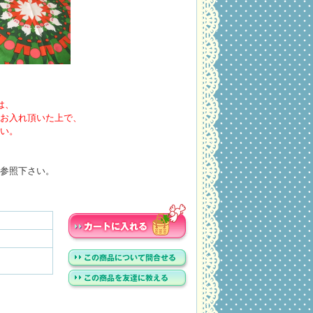
は、
お入れ頂いた上で、
い。
参照下さい。