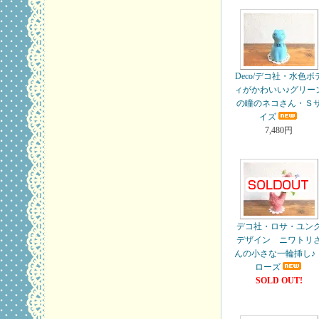
Deco/デコ社・水色ボ
ィがかわいい♪グリー
の瞳のネコさん・Ｓ
イズ
7,480円
デコ社・ロサ・ユン
デザイン ニワトリ
んの小さな一輪挿し♪
ローズ
SOLD OUT!