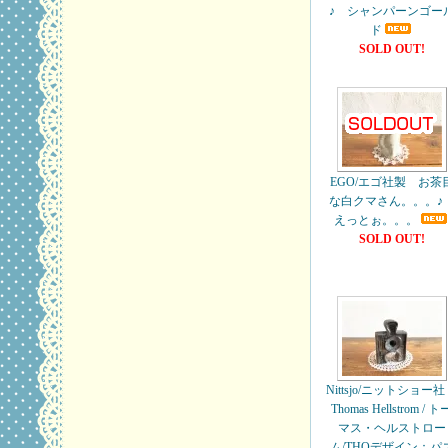
♪ シャンパーンゴー
ド
SOLD OUT!
EGO/エゴ社製 お茶
な白クマさん。。。
えっとぉ。。。
SOLD OUT!
Nittsjo/ニットショー
Thomas Hellstrom / ト
マス・ヘルストロー
ム/THOデザイン：パ