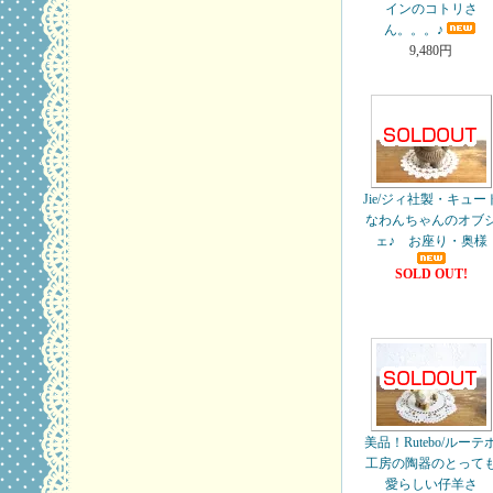
インのコトリさ
ん。。。♪
9,480円
Jie/ジィ社製・キュー
なわんちゃんのオブ
ェ♪ お座り・奥様
SOLD OUT!
美品！Rutebo/ルーテ
工房の陶器のとって
愛らしい仔羊さ