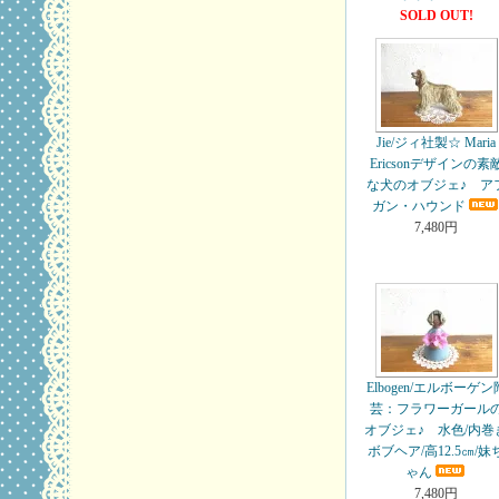
SOLD OUT!
Jie/ジィ社製☆ Maria
Ericsonデザインの素
な犬のオブジェ♪ ア
ガン・ハウンド
7,480円
Elbogen/エルボーゲン
芸：フラワーガール
オブジェ♪ 水色/内巻
ボブヘア/高12.5㎝/妹
ゃん
7,480円