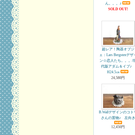
ん。。。♪
SOLD OUT!
超レア！陶器オブジ
ェ：Lars Bergstenデザ
ン☆恋人たち。。。/
代版アダム＆イブ
H24.5㎝
24,580円
B.Wallデザインのコト
さんの置物♪ 左向
12,450円