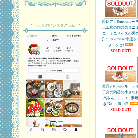
超レア！Rutebo/ルー
* m.i.S.のインスタグラム *
ボ工房の陶器のミニ
ニ・ミニサイズの男
子：Lyckonisse/幸運
ぶニッセ♪
SOLD OUT!
美品☆Rutebo/ルーテ
工房の陶器の小さな
馬さん。。。♪ 素
き/No1：濃い目
SOLD OUT!