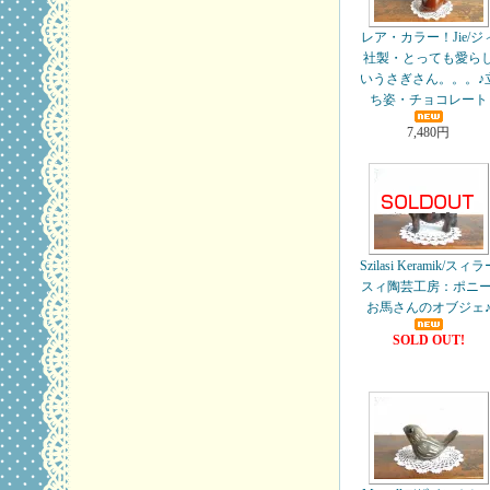
レア・カラー！Jie/ジ
社製・とっても愛ら
いうさぎさん。。。♪
ち姿・チョコレート
7,480円
Szilasi Keramik/スィ
スィ陶芸工房：ポニー
お馬さんのオブジェ
SOLD OUT!