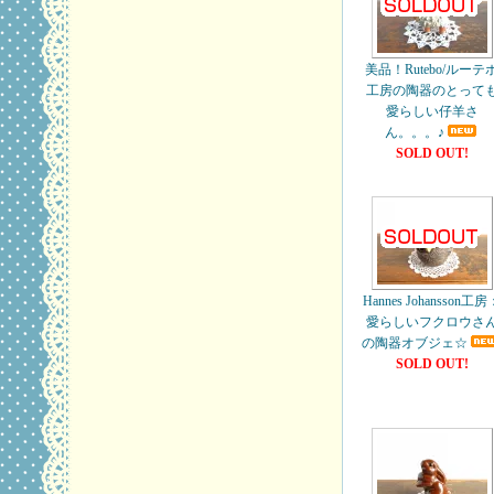
美品！Rutebo/ルーテ
工房の陶器のとって
愛らしい仔羊さ
ん。。。♪
SOLD OUT!
Hannes Johansson工房
愛らしいフクロウさ
の陶器オブジェ☆
SOLD OUT!