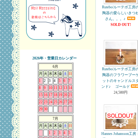
Rutebo/ルーテボ工房
陶器の愛らしいきつ
さん。。。♪
SOLD OUT!
2026年・営業日カレンダー
6月
Rutebo/ルーテボ工房
月
火
水
木
金
土
日
陶器のフラワーブー
1
2
3
4
5
6
7
ットのキャンドルス
ンド♪ ゴールド
8
9
10
11
12
13
14
24,580円
15
16
17
18
19
20
21
22
23
24
25
26
27
28
29
30
7月
月
火
水
木
金
土
日
1
2
3
4
5
Hannes Johansson工房