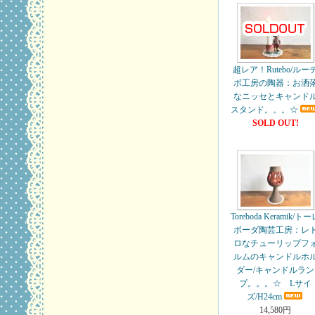
超レア！Rutebo/ルー
ボ工房の陶器：お洒
なニッセとキャンド
スタンド。。。☆
SOLD OUT!
Toreboda Keramik/ト
ボーダ陶芸工房：レ
ロなチューリップフ
ルムのキャンドルホ
ダー/キャンドルラン
プ。。。☆ Lサイ
ズ/H24cm
14,580円