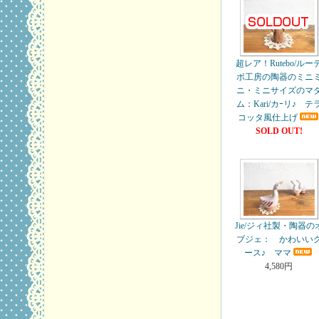
超レア！Rutebo/ルー
ボ工房の陶器のミニ
ニ・ミニサイズのマ
ム：Kari/カｰリ♪ テ
コッタ風仕上げ
SOLD OUT!
Jie/ジィ社製・陶器の
ブジェ： かわいい
ース♪ ママ
4,580円