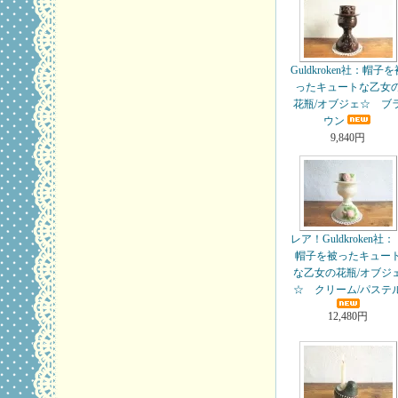
Guldkroken社：帽子
ったキュートな乙女
花瓶/オブジェ☆ ブ
ウン
9,840円
レア！Guldkroken社
帽子を被ったキュー
な乙女の花瓶/オブジ
☆ クリーム/パステ
12,480円