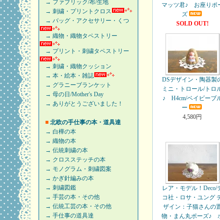
→ ファブリック/布/生地
マッツ君♪ お座りポ
→ 刺繍・プリントクロス
ズ
→ バッグ・アクセサリー・くつ
SOLD OUT!
→ 織物・織物タペストリー
→ プリント・刺繍タペストリー
→ 刺繍・織物クッション
→ 本・絵本・雑誌
DSデザイン・陶器製
→ グラニーブランケット
ミニ・トロール/トロ
→ 母の日/Mother's Day
♪ H4cm/ベイビーブ
→ ありがとうございました！
ー
4,580円
■
北欧の手仕事の本・道具達
→ 白樺の本
→ 織物の本
→ 伝統刺繍の本
→ クロスステッチの本
→ モノグラム・刺繍図案
→ かぎ針編みの本
→ 刺繍図鑑
レア・モデル！Deco/
→ 手芸の本・その他
コ社・ロサ・ユング 
→ 伝統工芸の本・その他
ザイン：子猫さんの
→ 手仕事の道具達
物・まん丸ポーズ♪ 