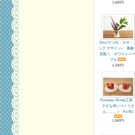
3,480円
Deco/デコ社・ロサ・
ング デザイン♪ 素敵
花瓶☆ ホワイト/パ
プル
4,580円
Norrmans Motala工房
小さな赤いコトリさ
ん。。。♪ No1&2
1,840円