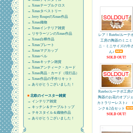
→ Xmasテーブルクロス
→ Xmasタペストリー
→ Jerry RoupeのXmas作品
→ Xmas織物
→ Xmasインテリア雑貨
→ リサラーソンのXmas作品
レア！Rutebo/ルーテ
→ Xmas白樺作品
工房の陶器のミニミ
→ Xmasプレート
ニ・ミニサイズの牛
→ Xmasマグカップ
ん♪
→ Xmasベル
SOLD OUT!
→ Xmasキッチン雑貨
→ Xmasアンティーク・カード
→ Xmas商品・カード（現行品）
→ Xmas作品の手作りキット
→ ありがとうございました！
Rutebo/ルーテボ工房
■
北欧のイースター雑貨
陶器のお花のオブジェ
→ インテリア雑貨
カトラリーレスト♪ 
→ キッチン＆テーブルトップ
ンク＆2点セット
→ テキスタイル＆織物作品
SOLD OUT!
→ ありがとうございました！