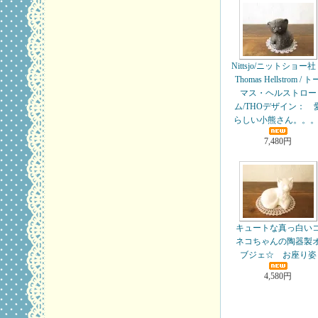
Nittsjo/ニットショー
Thomas Hellstrom / ト
マス・ヘルストロー
ム/THOデザイン： 
らしい小熊さん。。。
7,480円
キュートな真っ白い
ネコちゃんの陶器製
ブジェ☆ お座り姿
4,580円