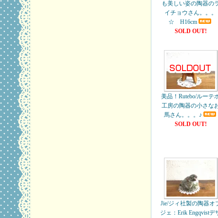
も美しい姿の陶器の
イチョウさん。。。
☆ H16cm
SOLD OUT!
美品！Rutebo/ルーテ
工房の陶器の小さな
馬さん。。。♪
SOLD OUT!
Jie/ジィ社製の陶器オ
ジェ：Erik Engqvistデ