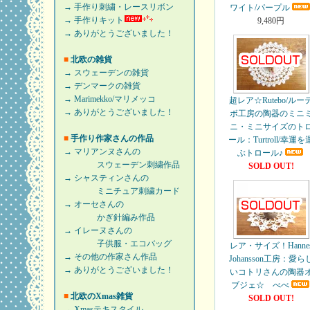
→ 手作り刺繍・レースリボン
ワイト/パープル
→ 手作りキット
9,480円
→ ありがとうございました！
■
北欧の雑貨
→ スウェーデンの雑貨
→ デンマークの雑貨
→ Marimekko/マリメッコ
超レア☆Rutebo/ルー
→ ありがとうございました！
ボ工房の陶器のミニ
ニ・ミニサイズのト
■
手作り作家さんの作品
ール：Turtroll/幸運を
→ マリアンヌさんの
ぶトロール♪
スウェーデン刺繍作品
SOLD OUT!
→ シャスティンさんの
ミニチュア刺繍カード
→ オーセさんの
かぎ針編み作品
→ イレーヌさんの
子供服・エコバッグ
レア・サイズ！Hanne
→ その他の作家さん作品
Johansson工房：愛ら
→ ありがとうございました！
いコトリさんの陶器
ブジェ☆ べべ
■
北欧のXmas雑貨
SOLD OUT!
→ Xmasテキスタイル