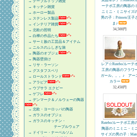
美品＆レア☆Rutebo/
→ テーブルトップ雑貨
ーテボ工房の陶器の
→ キッチン雑貨
ニミニ・ミニサイズ
→ ホーロー製品
男の子：Prinsen/王子
→ ステンレス製品
ま♪
→ インテリア雑貨
34,500円
→ 北欧の照明
→ 白樺の作品たち
→ サーミ族の工芸品＆アイテム
→ ニルスのふしぎな旅
→ 陶器のオブジェ
→ 陶器壁掛け
レア☆Rutebo/ルーテ
→ リサ・ラーソン
工房の陶器のフラワ
→ グスタフスベリ
ガール。。。♪ アー
→ ロールストランド
カラー
→ アラビア
32,450円
→ ウプサラ エクビー
→ ゲフレ
→ デンマーク＆ノルウェーの陶器
→ 北欧・ヨーロッパの陶器
→ ガラスのオブジェ
→ ガラスのキッチン・
Rutebo/ルーテボ工房
テーブルウェア
陶器のミニミニ・ミ
→ ドイリー・ナーベルソム
サイズの男の子：Mats