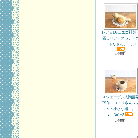
レア☆EGO/エゴ社製
優しいアースカラー
コトリさん。。。♪
7,480円
スウェーデン人陶芸
TS作：コトリさんフ
ルムの小さな器。。
♪ No1+2
6,480円