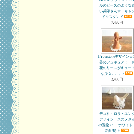
ルのピースのような
い兵隊さん☆ キャ
ドルスタンド
7,480円
I.Yourstoneデザイン
器のフュギュア： 
花のリースがキュー
な少女。。。♪
2,480円
デコ社・ロサ・ユン
デザイン スズメさ
の置物♪： ホワイト
左向/尾上