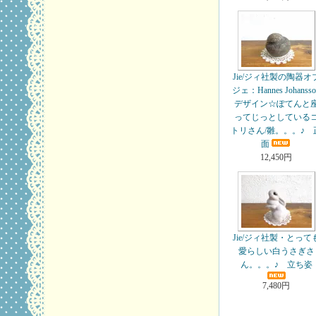
Jie/ジィ社製の陶器オ
ジェ：Hannes Johansso
デザイン☆ぽてんと
ってじっとしている
トリさん/雛。。。♪ 
面
12,450円
Jie/ジィ社製・とって
愛らしい白うさぎさ
ん。。。♪ 立ち姿
7,480円