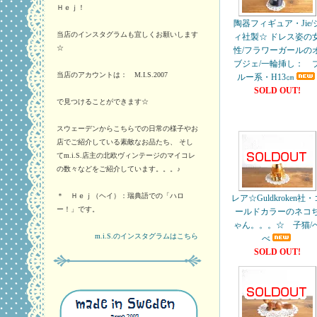
Ｈｅｊ！
陶器フィギュア・Jie/
当店のインスタグラムも宜しくお願いします
ィ社製☆ ドレス姿の
☆
性/フラワーガールの
ブジェ/一輪挿し： 
当店のアカウントは： M.I.S.2007
ルー系・H13㎝
SOLD OUT!
で見つけることができます☆
スウェーデンからこちらでの日常の様子やお
店でご紹介している素敵なお品たち、 そし
てm.i.S.店主の北欧ヴィンテージのマイコレ
の数々などをご紹介しています。。。♪
＊ Ｈｅｊ（ヘイ）：瑞典語での「ハロ
レア☆Guldkroken社
ー！」です。
ールドカラーのネコ
ゃん。。。☆ 子猫/
m.i.S.のインスタグラムはこちら
べ
SOLD OUT!