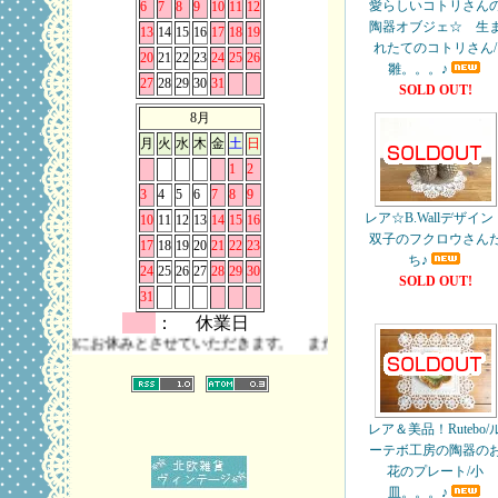
愛らしいコトリさん
6
7
8
9
10
11
12
陶器オブジェ☆ 生
13
14
15
16
17
18
19
れたてのコトリさん/
20
21
22
23
24
25
26
雛。。。♪
27
28
29
30
31
SOLD OUT!
8月
月
火
水
木
金
土
日
1
2
3
4
5
6
7
8
9
レア☆B.Wallデザイン
10
11
12
13
14
15
16
双子のフクロウさん
17
18
19
20
21
22
23
ち♪
24
25
26
27
28
29
30
SOLD OUT!
31
： 休業日
にお休みとさせていただきます。 また、お問い合わせは時差の関係上メー
レア＆美品！Rutebo/
ーテボ工房の陶器の
花のプレート/小
皿。。。♪