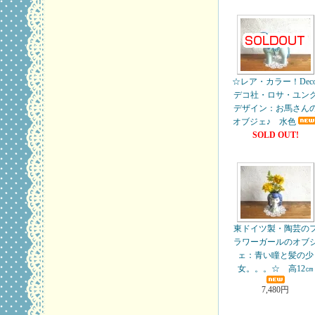
☆レア・カラー！Deco
デコ社・ロサ・ユン
デザイン：お馬さん
オブジェ♪ 水色
SOLD OUT!
東ドイツ製・陶芸の
ラワーガールのオブ
ェ：青い瞳と髪の少
女。。。☆ 高12㎝
7,480円