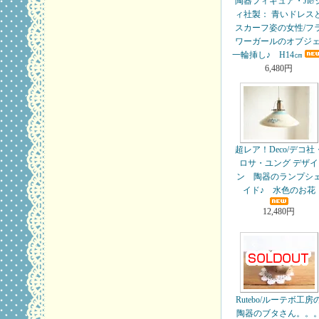
陶器フィギュア・Jie/
ィ社製： 青いドレス
スカーフ姿の女性/フ
ワーガールのオブジェ
一輪挿し♪ H14㎝
6,480円
超レア！Deco/デコ社
ロサ・ユング デザイ
ン 陶器のランプシ
イド♪ 水色のお花
12,480円
Rutebo/ルーテボ工房
陶器のブタさん。。