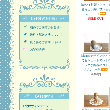
Jie/ジィ社製・とって
愛らしい白いワンち
ん。。。♪
SOLD OUT!
初めてご来店のお客様へ
送料・配送方法について
良くあるご質問：Q & A
お客様の声
Muntellデザイン☆と
てもキュートでレト
チックな陶器のコト
さん♪ 水色
6,480円
■
北欧ヴィンテージ