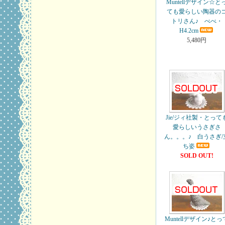
Muntellデザイン☆と
ても愛らしい陶器の
トリさん♪ べべ・
H4.2cm
5,480円
Jie/ジィ社製・とって
愛らしいうさぎさ
ん。。。♪ 白うさぎ/
ち姿
SOLD OUT!
Muntellデザイン♪とっ