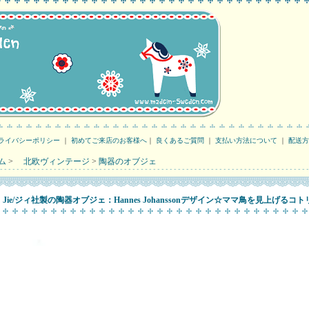
ライバシーポリシー
｜
初めてご来店のお客様へ
｜
良くあるご質問
｜
支払い方法について
｜
配送方
ム
>
北欧ヴィンテージ
>
陶器のオブジェ
Jie/ジィ社製の陶器オブジェ：Hannes Johanssonデザイン☆ママ鳥を見上げるコ