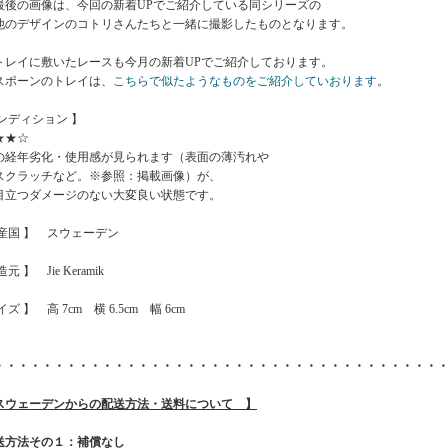
最後の画像は、今回の新着UPでご紹介している同シリーズの
デザインのコトリさんたちと一緒に撮影したものとなります。
イに敷いたレースも今月の新着UPでご紹介しております。
ーンのトレイは、
こちらで似たようなものをご紹介していおります
。
コンディション 】
★★☆
の経年劣化・使用感が見られます（表面の薄汚れや
スクラッチなど。※参照：掲載画像）が、
目立つダメージのない大変良い状態です。
原産国 】 スウェーデン
元 】 Jie Keramik
イズ 】 高 7cm 横 6.5cm 幅 6cm
・・・・・・・・・・・・・・・・・・・・・・・・・・・・・・・・・・・・・
スウェーデンからの配送方法・送料について 】
送方法その１：補償なし