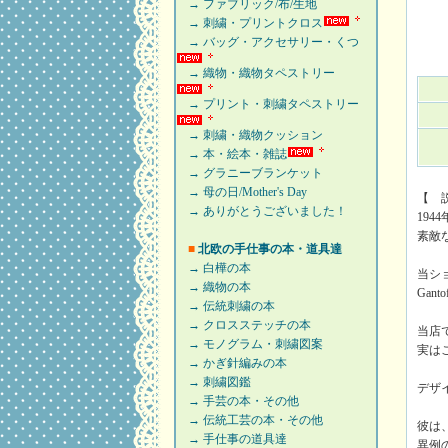
→ ファブリック/布/生地
→ 刺繍・プリントクロス
→ バッグ・アクセサリー・くつ
→ 織物・織物タペストリー
→ プリント・刺繍タペストリー
→ 刺繍・織物クッション
→ 本・絵本・雑誌
→ グラニーブランケット
→ 母の日/Mother's Day
【 
→ ありがとうございました！
194
素敵
■
北欧の手仕事の本・道具達
→ 白樺の本
当シ
→ 織物の本
Gan
→ 伝統刺繍の本
→ クロスステッチの本
当店
→ モノグラム・刺繍図案
実は
→ かぎ針編みの本
→ 刺繍図鑑
デザイ
→ 手芸の本・その他
→ 伝統工芸の本・その他
彼は
→ 手仕事の道具達
異例