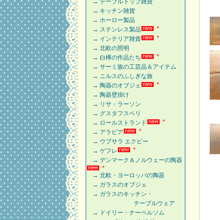
→ テーブルトップ雑貨
→ キッチン雑貨
→ ホーロー製品
→ ステンレス製品
→ インテリア雑貨
→ 北欧の照明
→ 白樺の作品たち
→ サーミ族の工芸品＆アイテム
→ ニルスのふしぎな旅
→ 陶器のオブジェ
→ 陶器壁掛け
→ リサ・ラーソン
→ グスタフスベリ
→ ロールストランド
→ アラビア
→ ウプサラ エクビー
→ ゲフレ
→ デンマーク＆ノルウェーの陶器
→ 北欧・ヨーロッパの陶器
→ ガラスのオブジェ
→ ガラスのキッチン・
テーブルウェア
→ ドイリー・ナーベルソム