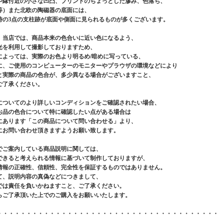
や縁付近の小さな凹凸、プリントのちょっとした滲み、色落ち、
等）また北欧の陶磁器の底面には、
時の3点の支柱跡が底面や側面に見られるものが多くございます。
、当店では、商品本来の色合いに近い色になるよう、
光を利用して撮影しておりますため、
によっては、実際のお色より明るめ/暗めに写っている、
に、ご使用のコンピューターのモニターやプラウザの環境などにより
と実際の商品の色合が、多少異なる場合がございますこと、
ご了承ください。
についてのより詳しいコンディションをご確認されたい場合、
お品の色合について特に確認したい点がある場合は
にあります「この商品について問い合わせる」より、
にお問い合わせ頂きますようお願い致します。
でご案内している商品説明に関しては、
できると考えられる情報に基づいて制作しておりますが、
情報の正確性、信頼性、完全性を保証するものではありません。
て、説明内容の真偽などにつきまして、
では責任を負いかねますこと、ご了承ください。
らご了承頂いた上でのご購入をお願いいたします。
・・・・・・・・・・・・・・・・・・・・・・・・・・・・・・・・・・・・・