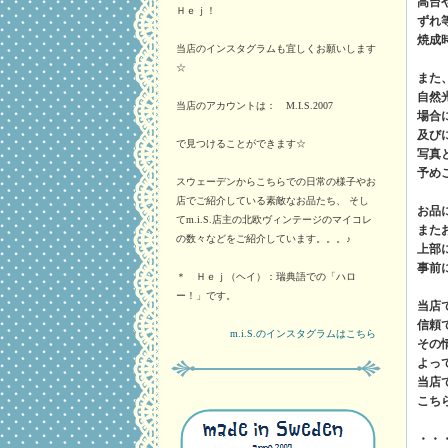
高台
Ｈｅｊ！
ずれ
焼成
当店のインスタグラムも宜しくお願いします
☆
また
自然
当店のアカウントは： M.I.S.2007
場合
及び
で見つけることができます☆
写真
予め
スウェーデンからこちらでの日常の様子やお
店でご紹介している素敵なお品たち、 そし
お品
てm.i.S.店主の北欧ヴィンテージのマイコレ
また
の数々などをご紹介しています。。。♪
上部
事前
＊ Ｈｅｊ（ヘイ）：瑞典語での「ハロ
ー！」です。
当店
信頼
m.i.S.のインスタグラムはこちら
その
よっ
当店
こち
・・