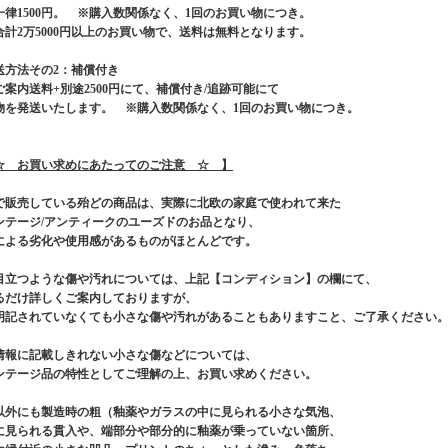
一律1500円。 ※購入数関係なく、1回のお買い物につき。
合計2万5000円以上のお買い物で、送料は無料となります。
送方法その2：補償付き
ご案内送料+別途2500円にて、補償付き/追跡可能にて
物を発送いたします。 ※購入数関係なく、1回のお買い物につき。
☆ お買い求めにあたってのご注意 ☆ 】
で販売している殆どの商品は、実際に北欧の家庭で使われて来た
ンテージ/アンティークのユーズドのお品となり、
による劣化や使用感があるものがほとんどです。
目立つような傷や汚れについては、上記【コンディション】の欄にて、
るだけ詳しくご案内しておりますが、
明記されていなくても小さな傷や汚れがあることもありますこと、ご了承ください
情報に記載しきれない小さな傷などについては、
ンテージ品の特性としてご理解の上、お買い求めください。
以外にも製造時の粗（釉薬やガラスの中に見られる小さな気泡、
に見られる貫入や、端部分や部分的に釉薬が乗っていない箇所、