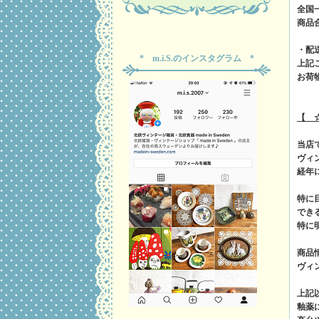
全国
商品
・配
* m.i.S.のインスタグラム *
上記
お荷
【 
当店
ヴィ
経年
特に
でき
特に
商品
ヴィ
上記
釉薬