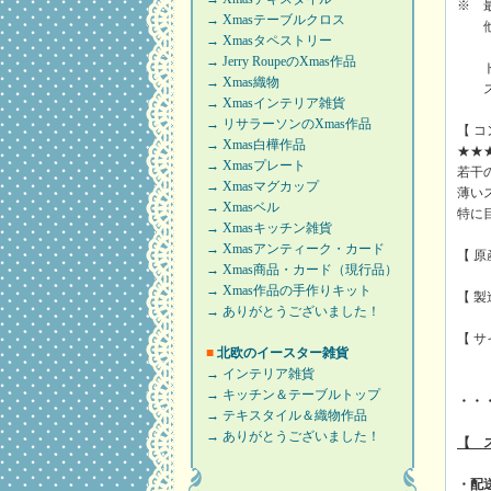
※ 
→ Xmasテーブルクロス
他の
→ Xmasタペストリー
→ Jerry RoupeのXmas作品
トレ
→ Xmas織物
スポ
→ Xmasインテリア雑貨
→ リサラーソンのXmas作品
【 
→ Xmas白樺作品
★★
→ Xmasプレート
若干
→ Xmasマグカップ
薄い
→ Xmasベル
特に
→ Xmasキッチン雑貨
→ Xmasアンティーク・カード
【 
→ Xmas商品・カード（現行品）
→ Xmas作品の手作りキット
【 製造
→ ありがとうございました！
【 サ
■
北欧のイースター雑貨
→ インテリア雑貨
→ キッチン＆テーブルトップ
・・
→ テキスタイル＆織物作品
→ ありがとうございました！
【 
・配