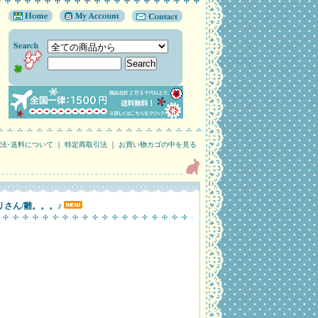
法･送料について
｜
特定商取引法
｜
お買い物カゴの中を見る
トリさん/雛。。。♪