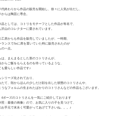
50年代終わりから作品の販売を開始し、徐々に人気が出だし、
2年からは陶芸に専念。
作品としては、コトリをモチーフとした作品が有名で、
も沢山のコレクターに愛されています。
の工房からも作品を販売していましたが、一時期、
ーランスでJieに席を置いていた時に販売されたのが
らの一点。
らは、まんまるとした形のコトリさんが、
鳥からご飯をもらえるのを待っているような、
ても愛らしい作品です♪
らシリーズ化されており、
れたて、殻からほんの少しだけ顔を出した状態のコトリさんや、
ようなフォルムの生まれたばかりのコトリさんなどの作品もございます。
、4ポーズのコトリさんを一気にご紹介しております
参照：最後の画像）ので、お気に入りの子を見つけて、
のお手元で末永く可愛がってあげて下さいね。。。♪