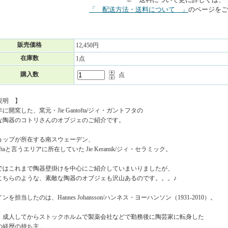
「 配送方法・送料について 」
のページをご
販売価格
12,450円
在庫数
1点
購入数
点
説明 】
4年に開窯した、窯元・Jie Gantofta/ジィ・ガントフタの
な陶器のコトリさんのオブジェのご紹介です。
ョップが所在する南スウェーデン、
toftaと言うエリアに所在していた Jie Keramik/ジィ・セラミック。
ではこれまで陶器壁掛けを中心にご紹介していまいりましたが、
こちらのような、素敵な陶器のオブジェも沢山あるのです。。。♪
ンを担当したのは、Hannes Johansson/ハンネス・ヨーハンソン（1931-2010）。
、成人してからストックホルムで製薬会社などで勤務後に陶芸家に転身した
の経歴の持ち主。