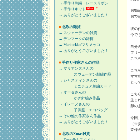
→ 手作り刺繍・レースリボン
→ 手作りキット
19
→ ありがとうございました！
197
■
北欧の雑貨
彼の
→ スウェーデンの雑貨
今で
→ デンマークの雑貨
→ Marimekko/マリメッコ
自分
→ ありがとうございました！
フリ
こち
■
手作り作家さんの作品
→ マリアンヌさんの
こち
スウェーデン刺繍作品
ママ
→ シャスティンさんの
とっ
ミニチュア刺繍カード
→ オーセさんの
こち
かぎ針編み作品
生ま
→ イレーヌさんの
卵の
子供服・エコバッグ
→ その他の作家さん作品
今回
→ ありがとうございました！
（※
皆様
■
北欧のXmas雑貨
→ Xmasテキスタイル