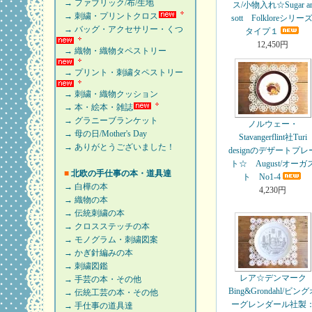
→ ファブリック/布/生地
ス/小物入れ☆Sugar a
→ 刺繍・プリントクロス
sott Folkloreシリーズ
→ バッグ・アクセサリー・くつ
タイプ１
12,450円
→ 織物・織物タペストリー
→ プリント・刺繍タペストリー
→ 刺繍・織物クッション
→ 本・絵本・雑誌
→ グラニーブランケット
ノルウェー・
→ 母の日/Mother's Day
Stavangerflint社Turi
→ ありがとうございました！
designのデザートプレ
ト☆ August/オーガ
■
北欧の手仕事の本・道具達
ト No1-4
→ 白樺の本
4,230円
→ 織物の本
→ 伝統刺繍の本
→ クロスステッチの本
→ モノグラム・刺繍図案
→ かぎ針編みの本
→ 刺繍図鑑
レア☆デンマーク
→ 手芸の本・その他
Bing&Grondahl/ビン
→ 伝統工芸の本・その他
ーグレンダール社製
→ 手仕事の道具達