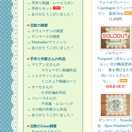
ウォールプレート
→ 手作り刺繍・レースリボン
Copenhagen/コペンハ
→ 手作りキット
ゲン 直径24cm
→ ありがとうございました！
12,450円
■
北欧の雑貨
→ スウェーデンの雑貨
→ デンマークの雑貨
→ Marimekko/マリメッコ
→ ありがとうございました！
ノルウェー・
Porsgrund（ポルシュ
■
手作り作家さんの作品
ルン）社の陶器壁掛
→ マリアンヌさんの
け： 庭を飛びまわ
スウェーデン刺繍作品
白いコトリさんた
→ シャスティンさんの
ち。。。♪
ミニチュア刺繍カード
SOLD OUT!
→ オーセさんの
かぎ針編み作品
→ イレーヌさんの
子供服・エコバッグ
→ その他の作家さん作品
→ ありがとうございました！
デンマーク・Nymoll
社：Bjorn Wiinbladデ
■
北欧のXmas雑貨
インのマンスリープ
→ Xmasテキスタイル