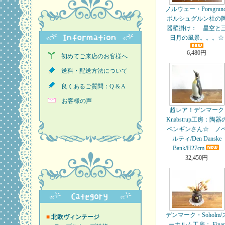
ノルウェー・Porsgrund
ポルシュグルン社の
器壁掛け： 星空と
日月の風景。。。☆
6,480円
初めてご来店のお客様へ
送料・配送方法について
良くあるご質問：Q & A
お客様の声
超レア！デンマーク
Knabstrup工房：陶器
ペンギンさん☆ ノ
ルティ/Den Danske
Bank/H27cm
32,450円
デンマーク・Soholm/
■
北欧ヴィンテージ
ーホルム工房： Einar