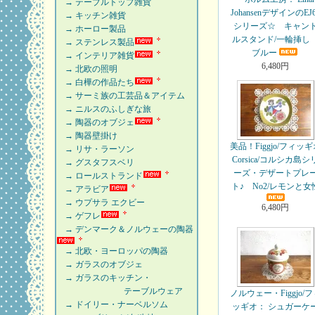
→ テーブルトップ雑貨
JohansenデザインのEJ
→ キッチン雑貨
シリーズ☆ キャン
→ ホーロー製品
ルスタンド/一輪挿
→ ステンレス製品
ブルー
→ インテリア雑貨
6,480円
→ 北欧の照明
→ 白樺の作品たち
→ サーミ族の工芸品＆アイテム
→ ニルスのふしぎな旅
→ 陶器のオブジェ
→ 陶器壁掛け
美品！Figgjo/フィッ
→ リサ・ラーソン
Corsica/コルシカ島シ
→ グスタフスベリ
ーズ・デザートプレ
→ ロールストランド
ト♪ No2/レモンと女
→ アラビア
→ ウプサラ エクビー
6,480円
→ ゲフレ
→ デンマーク＆ノルウェーの陶器
→ 北欧・ヨーロッパの陶器
→ ガラスのオブジェ
→ ガラスのキッチン・
テーブルウェア
ノルウェー・Figgjo/
→ ドイリー・ナーベルソム
ッギオ： シュガーケ