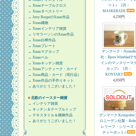
ート♪ 2月：
→ Xmasテーブルクロス
MASKERADE
→ Xmasタペストリー
4,250円
→ Jerry RoupeのXmas作品
→ Xmas織物
→ Xmasインテリア雑貨
→ リサラーソンのXmas作品
→ Xmas白樺作品
→ Xmasプレート
デンマーク・Nymoll
→ Xmasマグカップ
社：Bjorn Wiinbladデ
→ Xmasベル
インのマンスリーマ
→ Xmasキッチン雑貨
カップ♪ 1月：
→ Xmasアンティーク・カード
KONTAKT
→ Xmas商品・カード（現行品）
4,850円
→ Xmas作品の手作りキット
→ ありがとうございました！
■
北欧のイースター雑貨
→ インテリア雑貨
→ キッチン＆テーブルトップ
→ テキスタイル＆織物作品
デンマーク Kronjyden
→ ありがとうございました！
ロニーデン社製・Relief
レリーフ・シリーズ
ティーポット♪