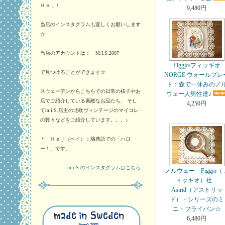
Ｈｅｊ！
9,480円
当店のインスタグラムも宜しくお願いします
☆
当店のアカウントは： M.I.S.2007
Figgjo/フィッギオ
で見つけることができます☆
NORGE ウォールプレ
ト：森で一休みのノ
スウェーデンからこちらでの日常の様子やお
ウェー人男性達♪
店でご紹介している素敵なお品たち、 そし
4,250円
てm.i.S.店主の北欧ヴィンテージのマイコレ
の数々などをご紹介しています。。。♪
＊ Ｈｅｊ（ヘイ）：瑞典語での「ハロ
ー！」です。
m.i.S.のインスタグラムはこちら
ノルウェー Figgjo（
ィッギオ）社
Astrid（アストリッ
ド）・シリーズのミ
ニ・フライパン☆
6,480円