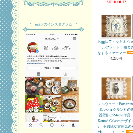
SOLD OUT!
* m.i.S.のインスタグラム *
Figgjo/フィッギオ ウ
ールプレート：種ま
をするファーマー
4,230円
ノルウェー・Porsgrund
ポルシュグルン社の
器壁掛け/Studio作品
Konrad Galaaenデザイ
♪ 不思議な雰囲気の
性。。。♪ ミニ