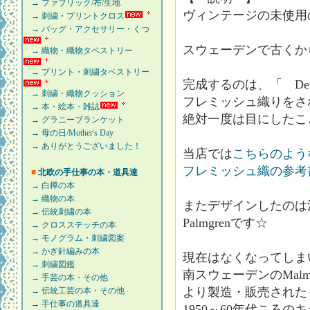
→ ファブリック/布/生地
ヴィンテージの未使用
→ 刺繍・プリントクロス
→ バッグ・アクセサリー・くつ
スウェーデンで古くか
→ 織物・織物タペストリー
→ プリント・刺繍タペストリー
完成するのは、「 Det 
→ 刺繍・織物クッション
フレミッシュ織りをさ
→ 本・絵本・雑誌
絶対一度は目にしたこ
→ グラニーブランケット
→ 母の日/Mother's Day
→ ありがとうございました！
当店では
こちらのよう
フレミッシュ織の参考
■
北欧の手仕事の本・道具達
→ 白樺の本
→ 織物の本
またデザインしたのは
→ 伝統刺繍の本
Palmgrenです☆
→ クロスステッチの本
→ モノグラム・刺繍図案
→ かぎ針編みの本
現在はなくなってしま
→ 刺繍図鑑
南スウェーデンのMalmoh
→ 手芸の本・その他
より製造・販売された
→ 伝統工芸の本・その他
→ 手仕事の道具達
1950～60年代ころ