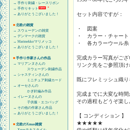
→ 手作り刺繍・レースリボン
→ 手作りキット
セット内容ですが：
→ ありがとうございました！
■
北欧の雑貨
・ 図案
→ スウェーデンの雑貨
・ カラー・チャート
→ デンマークの雑貨
→ Marimekko/マリメッコ
・ 各カラーウール糸
→ ありがとうございました！
完成カラー写真がござ
■
手作り作家さんの作品
→ マリアンヌさんの
リンク先をご参照頂け
スウェーデン刺繍作品
→ シャスティンさんの
既にフレミッシュ織り
ミニチュア刺繍カード
→ オーセさんの
かぎ針編み作品
完成までに大変な時間
→ イレーヌさんの
その過程もどうぞ楽し
子供服・エコバッグ
→ その他の作家さん作品
→ ありがとうございました！
【 コンディション 】
★★★★★
■
北欧のXmas雑貨
→ Xmasテキスタイル