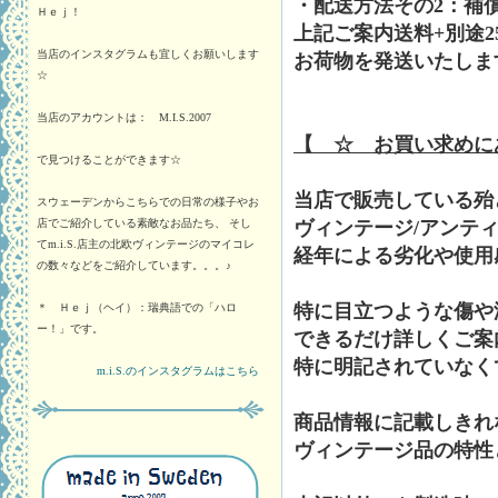
・配送方法その2：補
Ｈｅｊ！
上記ご案内送料+別途2
当店のインスタグラムも宜しくお願いします
お荷物を発送いたしま
☆
当店のアカウントは： M.I.S.2007
【 ☆ お買い求めに
で見つけることができます☆
当店で販売している殆
スウェーデンからこちらでの日常の様子やお
ヴィンテージ/アンテ
店でご紹介している素敵なお品たち、 そし
てm.i.S.店主の北欧ヴィンテージのマイコレ
経年による劣化や使用
の数々などをご紹介しています。。。♪
特に目立つような傷や
＊ Ｈｅｊ（ヘイ）：瑞典語での「ハロ
ー！」です。
できるだけ詳しくご案
特に明記されていなく
m.i.S.のインスタグラムはこちら
商品情報に記載しきれ
ヴィンテージ品の特性