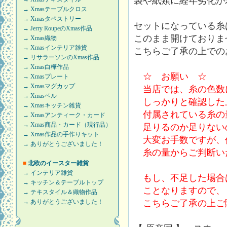
袋や紙類に経年劣化が
→ Xmasテーブルクロス
→ Xmasタペストリー
セットになっている糸
→ Jerry RoupeのXmas作品
このまま開けておりま
→ Xmas織物
→ Xmasインテリア雑貨
こちらご了承の上での
→ リサラーソンのXmas作品
→ Xmas白樺作品
☆ お願い ☆
→ Xmasプレート
→ Xmasマグカップ
当店では、糸の色数
→ Xmasベル
しっかりと確認した
→ Xmasキッチン雑貨
付属されている糸の
→ Xmasアンティーク・カード
→ Xmas商品・カード（現行品）
足りるのか足りない
→ Xmas作品の手作りキット
大変お手数ですが、
→ ありがとうございました！
糸の量からご判断い
■
北欧のイースター雑貨
→ インテリア雑貨
もし、不足した場合
→ キッチン＆テーブルトップ
ことなりますので、
→ テキスタイル＆織物作品
こちらご了承の上ご
→ ありがとうございました！