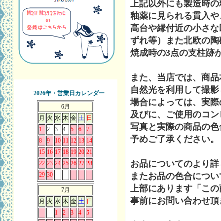
上記以外にも製造時の
釉薬に見られる貫入や
高台や縁付近の小さな
ずれ等）また北欧の陶
焼成時の3点の支柱跡
また、当店では、商品
自然光を利用して撮影
2026年・営業日カレンダー
場合によっては、実際
6月
及びに、ご使用のコン
月
火
水
木
金
土
日
写真と実際の商品の色
1
2
3
4
5
6
7
予めご了承ください。
8
9
10
11
12
13
14
15
16
17
18
19
20
21
お品についてのより詳
22
23
24
25
26
27
28
またお品の色合につい
29
30
上部にあります「この
7月
事前にお問い合わせ頂
月
火
水
木
金
土
日
1
2
3
4
5