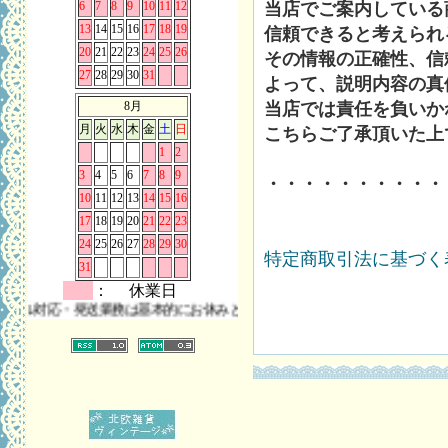
当店でご案内している
6
7
8
9
10
11
12
13
14
15
16
17
18
19
信頼できると考えられ
20
21
22
23
24
25
26
その情報の正確性、信
27
28
29
30
31
よって、説明内容の真
当店では責任を負いか
8月
月
火
水
木
金
土
日
こちらご了承頂いた上
1
2
3
4
5
6
7
8
9
・・・・・・・・・・
10
11
12
13
14
15
16
17
18
19
20
21
22
23
24
25
26
27
28
29
30
特定商取引法に基づく表
31
： 休業日
応・発送業務は基本的にお休みとさせていただきます。 また、お問い合わ