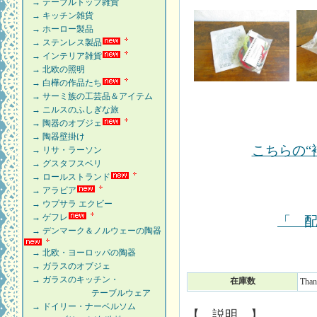
→ テーブルトップ雑貨
→ キッチン雑貨
→ ホーロー製品
→ ステンレス製品
→ インテリア雑貨
→ 北欧の照明
→ 白樺の作品たち
→ サーミ族の工芸品＆アイテム
→ ニルスのふしぎな旅
→ 陶器のオブジェ
→ 陶器壁掛け
こちらの“
→ リサ・ラーソン
→ グスタフスベリ
→ ロールストランド
→ アラビア
→ ウプサラ エクビー
→ ゲフレ
「 
→ デンマーク＆ノルウェーの陶器
→ 北欧・ヨーロッパの陶器
→ ガラスのオブジェ
→ ガラスのキッチン・
在庫数
Than
テーブルウェア
→ ドイリー・ナーベルソム
【 説明 】