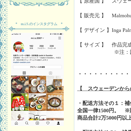
【 原産国 】 スウェ
【 販売元 】 Malmohus L
* m.i.S.のインスタグラム *
【 デザイン 】Inga Palm
【 サイズ 】 作品完成時
※注：図案に記
・・・・・・・・・・
【 スウェーデンから
・配送方法その１：補
全国一律1500円。 
商品合計2万5000円