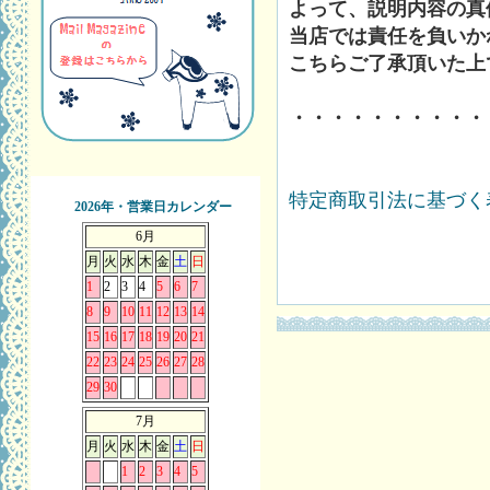
よって、説明内容の真
当店では責任を負いか
こちらご了承頂いた上
・・・・・・・・・・
特定商取引法に基づく表
2026年・営業日カレンダー
6月
月
火
水
木
金
土
日
1
2
3
4
5
6
7
8
9
10
11
12
13
14
15
16
17
18
19
20
21
22
23
24
25
26
27
28
29
30
7月
月
火
水
木
金
土
日
1
2
3
4
5