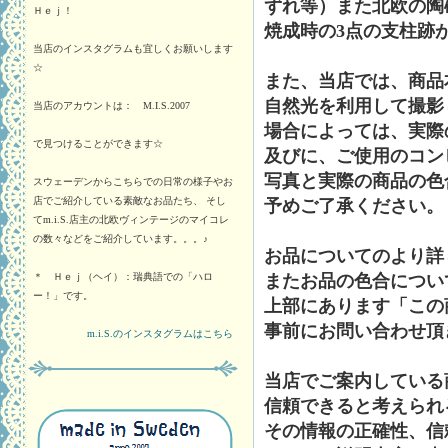
ずれ等）また北欧の陶
Ｈｅｊ！
焼成時の3点の支柱跡
当店のインスタグラムも宜しくお願いします
☆
また、当店では、商品
自然光を利用して撮影
当店のアカウントは： M.I.S.2007
場合によっては、実際
で見つけることができます☆
及びに、ご使用のコン
写真と実際の商品の色
スウェーデンからこちらでの日常の様子やお
店でご紹介している素敵なお品たち、 そし
予めご了承ください。
てm.i.S.店主の北欧ヴィンテージのマイコレ
の数々などをご紹介しています。。。♪
お品についてのより詳
＊ Ｈｅｊ（ヘイ）：瑞典語での「ハロ
またお品の色合につい
ー！」です。
上部にあります「この
事前にお問い合わせ頂
m.i.S.のインスタグラムはこちら
当店でご案内している
信頼できると考えられ
その情報の正確性、信