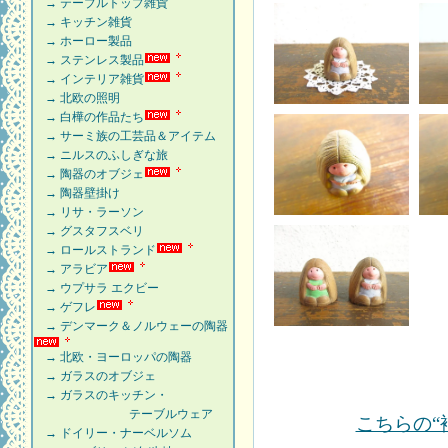
→ テーブルトップ雑貨
→ キッチン雑貨
→ ホーロー製品
→ ステンレス製品
→ インテリア雑貨
→ 北欧の照明
→ 白樺の作品たち
→ サーミ族の工芸品＆アイテム
→ ニルスのふしぎな旅
→ 陶器のオブジェ
→ 陶器壁掛け
→ リサ・ラーソン
→ グスタフスベリ
→ ロールストランド
→ アラビア
→ ウプサラ エクビー
→ ゲフレ
→ デンマーク＆ノルウェーの陶器
→ 北欧・ヨーロッパの陶器
→ ガラスのオブジェ
→ ガラスのキッチン・
テーブルウェア
こちらの“
→ ドイリー・ナーベルソム