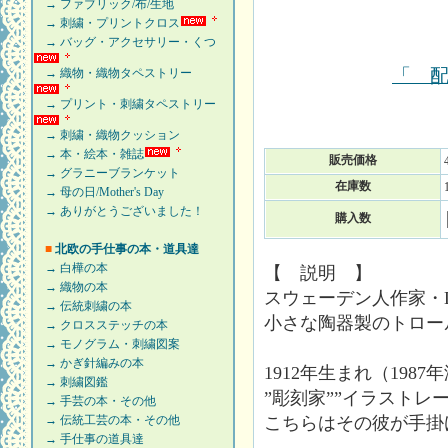
→ ファブリック/布/生地
→ 刺繍・プリントクロス
→ バッグ・アクセサリー・くつ
「 
→ 織物・織物タペストリー
→ プリント・刺繍タペストリー
→ 刺繍・織物クッション
→ 本・絵本・雑誌
販売価格
→ グラニーブランケット
在庫数
→ 母の日/Mother's Day
→ ありがとうございました！
購入数
■
北欧の手仕事の本・道具達
→ 白樺の本
【 説明 】
→ 織物の本
スウェーデン人作家・Da
→ 伝統刺繍の本
小さな陶器製のトロー
→ クロスステッチの本
→ モノグラム・刺繍図案
→ かぎ針編みの本
1912年生まれ（1987年没
→ 刺繍図鑑
”彫刻家””イラストレ
→ 手芸の本・その他
→ 伝統工芸の本・その他
こちらはその彼が手掛
→ 手仕事の道具達