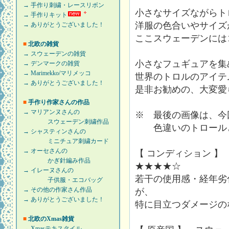
→ 手作り刺繍・レースリボン
小さなサイズながらト
→ 手作りキット
洋服の色合いやサイズ
→ ありがとうございました！
ここスウェーデンには
■
北欧の雑貨
→ スウェーデンの雑貨
小さなフュギュアを集
→ デンマークの雑貨
→ Marimekko/マリメッコ
世界のトロルのアイテ
→ ありがとうございました！
是非お勧めの、大変愛
■
手作り作家さんの作品
→ マリアンヌさんの
※ 最後の画像は、今
スウェーデン刺繍作品
色違いのトロールと
→ シャスティンさんの
ミニチュア刺繍カード
→ オーセさんの
【 コンディション 】
かぎ針編み作品
★★★★☆
→ イレーヌさんの
若干の使用感・経年劣
子供服・エコバッグ
→ その他の作家さん作品
が、
→ ありがとうございました！
特に目立つダメージの
■
北欧のXmas雑貨
→ Xmasテキスタイル