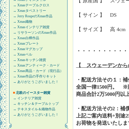
【 原産国 】 スウェ
→ Xmasテーブルクロス
→ Xmasタペストリー
【 サイン 】 DS
→ Jerry RoupeのXmas作品
→ Xmas織物
→ Xmasインテリア雑貨
【 サイズ 】 高 4cm 横
→ リサラーソンのXmas作品
→ Xmas白樺作品
→ Xmasプレート
→ Xmasマグカップ
・・・・・・・・・・
→ Xmasベル
→ Xmasキッチン雑貨
【 スウェーデンから
→ Xmasアンティーク・カード
→ Xmas商品・カード（現行品）
→ Xmas作品の手作りキット
・配送方法その１：補
→ ありがとうございました！
全国一律1500円。 
■
北欧のイースター雑貨
商品合計2万5000円
→ インテリア雑貨
→ キッチン＆テーブルトップ
・配送方法その2：補
→ テキスタイル＆織物作品
→ ありがとうございました！
上記ご案内送料+別途2
お荷物を発送いたしま