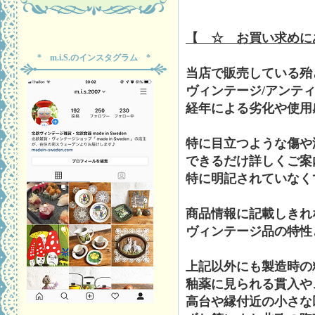
【 ☆ お買い求めに
* m.i.S.のインスタグラム *
当店で販売している殆
ヴィンテージ/アンテ
経年による劣化や使用
特に目立つような傷や
できるだけ詳しくご案
特に明記されていなく
商品情報に記載しきれ
ヴィンテージ品の特性
上記以外にも製造時の
釉薬に見られる貫入や
高台や縁付近の小さな