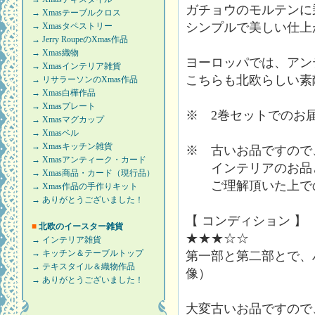
ガチョウのモルテンに
→ Xmasテーブルクロス
シンプルで美しい仕上
→ Xmasタペストリー
→ Jerry RoupeのXmas作品
→ Xmas織物
ヨーロッパでは、アン
→ Xmasインテリア雑貨
こちらも北欧らしい素
→ リサラーソンのXmas作品
→ Xmas白樺作品
→ Xmasプレート
※ 2巻セットでのお
→ Xmasマグカップ
→ Xmasベル
→ Xmasキッチン雑貨
※ 古いお品ですので
→ Xmasアンティーク・カード
インテリアのお品と
→ Xmas商品・カード（現行品）
ご理解頂いた上での
→ Xmas作品の手作りキット
→ ありがとうございました！
【 コンディション 】
■
北欧のイースター雑貨
★★★☆☆
→ インテリア雑貨
→ キッチン＆テーブルトップ
第一部と第二部とで、
→ テキスタイル＆織物作品
像）
→ ありがとうございました！
大変古いお品ですので