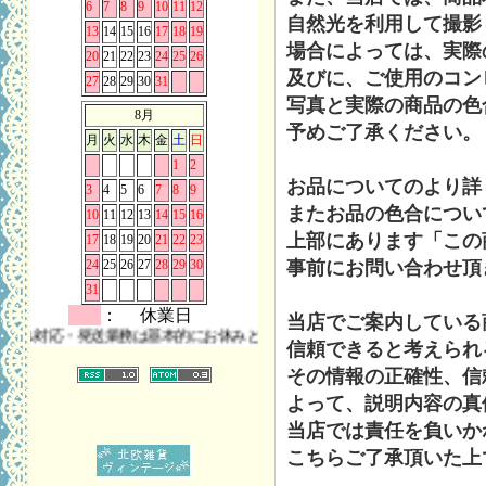
6
7
8
9
10
11
12
自然光を利用して撮影
13
14
15
16
17
18
19
場合によっては、実際
20
21
22
23
24
25
26
及びに、ご使用のコン
27
28
29
30
31
写真と実際の商品の色
8月
予めご了承ください。
月
火
水
木
金
土
日
1
2
お品についてのより詳
3
4
5
6
7
8
9
またお品の色合につい
10
11
12
13
14
15
16
上部にあります「この
17
18
19
20
21
22
23
事前にお問い合わせ頂
24
25
26
27
28
29
30
31
： 休業日
当店でご案内している
応・発送業務は基本的にお休みとさせていただきます。 また、お問い合わ
信頼できると考えられ
その情報の正確性、信
よって、説明内容の真
当店では責任を負いか
こちらご了承頂いた上