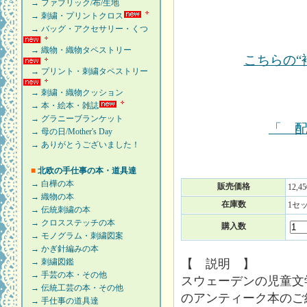
→ ファブリック/布/生地
→ 刺繍・プリントクロス
→ バッグ・アクセサリー・くつ
→ 織物・織物タペストリー
こちらの“
→ プリント・刺繍タペストリー
→ 刺繍・織物クッション
→ 本・絵本・雑誌
→ グラニーブランケット
「 
→ 母の日/Mother's Day
→ ありがとうございました！
■
北欧の手仕事の本・道具達
→ 白樺の本
販売価格
12,4
→ 織物の本
在庫数
1セ
→ 伝統刺繍の本
→ クロスステッチの本
購入数
→ モノグラム・刺繍図案
→ かぎ針編みの本
【 説明 】
→ 刺繍図鑑
→ 手芸の本・その他
スウェーデンの児童文学書「Ni
→ 伝統工芸の本・その他
のアンティーク本のご
→ 手仕事の道具達