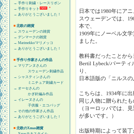
→ 手作り刺繍・レースリボン
→ 手作りキット
日本では1980年に
→ ありがとうございました！
スウェーデンでは、19
本で、
■
北欧の雑貨
→ スウェーデンの雑貨
1909年にノーベル文学
→ デンマークの雑貨
ました。
→ Marimekko/マリメッコ
→ ありがとうございました！
教科書だったことから
■
手作り作家さんの作品
Bertil Lybec
→ マリアンヌさんの
り、
スウェーデン刺繍作品
→ シャスティンさんの
日本語版の「ニルスの
ミニチュア刺繍カード
→ オーセさんの
こちらは、1934年に
かぎ針編み作品
→ イレーヌさんの
同じ人物に贈られたも
子供服・エコバッグ
（ヨーロッパでは、見
→ その他の作家さん作品
が多いです。）
→ ありがとうございました！
■
北欧のXmas雑貨
出版時期によって装丁
→ Xmasテキスタイル