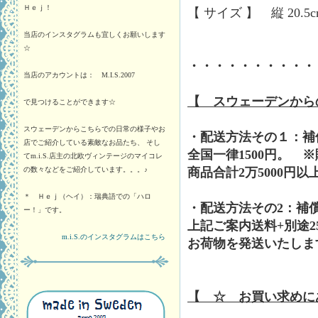
Ｈｅｊ！
【 サイズ 】 縦 20.5
当店のインスタグラムも宜しくお願いします
☆
・・・・・・・・・・
当店のアカウントは： M.I.S.2007
【 スウェーデンから
で見つけることができます☆
スウェーデンからこちらでの日常の様子やお
・配送方法その１：補
店でご紹介している素敵なお品たち、 そし
全国一律1500円。 
てm.i.S.店主の北欧ヴィンテージのマイコレ
商品合計2万5000円
の数々などをご紹介しています。。。♪
＊ Ｈｅｊ（ヘイ）：瑞典語での「ハロ
・配送方法その2：補
ー！」です。
上記ご案内送料+別途2
m.i.S.のインスタグラムはこちら
お荷物を発送いたしま
【 ☆ お買い求めに