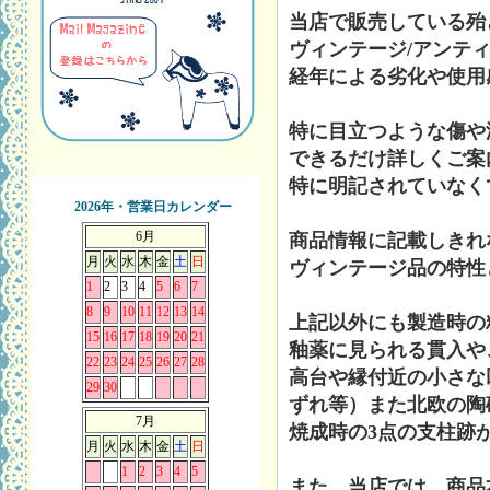
当店で販売している殆
ヴィンテージ/アンテ
経年による劣化や使用
特に目立つような傷や
できるだけ詳しくご案
特に明記されていなく
2026年・営業日カレンダー
6月
商品情報に記載しきれ
月
火
水
木
金
土
日
ヴィンテージ品の特性
1
2
3
4
5
6
7
8
9
10
11
12
13
14
上記以外にも製造時の
15
16
17
18
19
20
21
釉薬に見られる貫入や
22
23
24
25
26
27
28
高台や縁付近の小さな
29
30
ずれ等）また北欧の陶
7月
焼成時の3点の支柱跡
月
火
水
木
金
土
日
1
2
3
4
5
また、当店では、商品