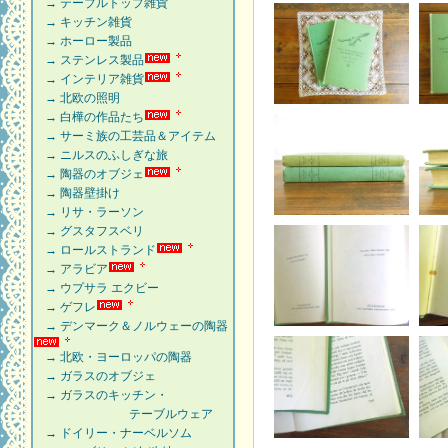
→ テーブルトップ雑貨
→ キッチン雑貨
→ ホーロー製品
→ ステンレス製品
→ インテリア雑貨
→ 北欧の照明
→ 白樺の作品たち
→ サーミ族の工芸品＆アイテム
→ ニルスのふしぎな旅
→ 陶器のオブジェ
→ 陶器壁掛け
→ リサ・ラーソン
→ グスタフスベリ
→ ロールストランド
→ アラビア
→ ウプサラ エクビー
→ ゲフレ
→ デンマーク＆ノルウェーの陶器
→ 北欧・ヨーロッパの陶器
→ ガラスのオブジェ
→ ガラスのキッチン・
テーブルウェア
→ ドイリー・ナーベルソム