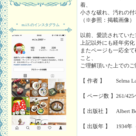
着、
小さな破れ、汚れの付
（※参照：掲載画像）
* m.i.S.のインスタグラム *
以前、愛読されていた
上記以外にも経年劣化
またページも一応全て
こと、
ご理解頂いた上でのご
【 作者 】 Selma Larg
【 ページ数 】261/42
【 出版社 】 Albert Bonn
【 出版年 】 193