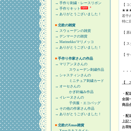
→ 手作り刺繍・レースリボン
【 
→ 手作りキット
★★
→ ありがとうございました！
若干
特に
■
北欧の雑貨
→ スウェーデンの雑貨
【 
→ デンマークの雑貨
→ Marimekko/マリメッコ
【 
→ ありがとうございました！
【 サ
■
手作り作家さんの作品
→ マリアンヌさんの
スウェーデン刺繍作品
・・
→ シャスティンさんの
ミニチュア刺繍カード
【 
→ オーセさんの
かぎ針編み作品
・配
→ イレーヌさんの
全国
子供服・エコバッグ
商品
→ その他の作家さん作品
→ ありがとうございました！
・配
上記
■
北欧のXmas雑貨
お荷
→ Xmasテキスタイル