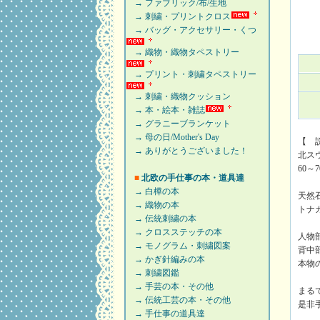
→ ファブリック/布/生地
→ 刺繍・プリントクロス
→ バッグ・アクセサリー・くつ
→ 織物・織物タペストリー
→ プリント・刺繍タペストリー
→ 刺繍・織物クッション
→ 本・絵本・雑誌
→ グラニーブランケット
→ 母の日/Mother's Day
【 
→ ありがとうございました！
北スウ
60
■
北欧の手仕事の本・道具達
→ 白樺の本
天然
→ 織物の本
トナ
→ 伝統刺繍の本
→ クロスステッチの本
人物
→ モノグラム・刺繍図案
背中
→ かぎ針編みの本
本物
→ 刺繍図鑑
→ 手芸の本・その他
まる
→ 伝統工芸の本・その他
是非
→ 手仕事の道具達