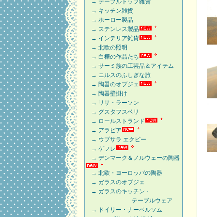
→ テーブルトップ雑貨
→ キッチン雑貨
→ ホーロー製品
→ ステンレス製品
→ インテリア雑貨
→ 北欧の照明
→ 白樺の作品たち
→ サーミ族の工芸品＆アイテム
→ ニルスのふしぎな旅
→ 陶器のオブジェ
→ 陶器壁掛け
→ リサ・ラーソン
→ グスタフスベリ
→ ロールストランド
→ アラビア
→ ウプサラ エクビー
→ ゲフレ
→ デンマーク＆ノルウェーの陶器
→ 北欧・ヨーロッパの陶器
→ ガラスのオブジェ
→ ガラスのキッチン・
テーブルウェア
→ ドイリー・ナーベルソム