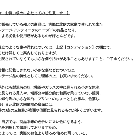
☆ お買い求めにあたってのご注意 ☆ 】
で販売している殆どの商品は、実際に北欧の家庭で使われて来た
ンテージ/アンティークのユーズドのお品となり、
による劣化や使用感があるものがほとんどです。
目立つような傷や汚れについては、上記【コンディション】の欄にて、
るだけ詳しくご案内しておりますが、
明記されていなくても小さな傷や汚れがあることもありますこと、ご了承ください
情報に記載しきれない小さな傷などについては、
ンテージ品の特性としてご理解の上、お買い求めください。
以外にも製造時の粗（釉薬やガラスの中に見られる小さな気泡、
に見られる貫入や、端部分や部分的に釉薬が乗っていない箇所、
や縁付近の小さな凹凸、プリントのちょっとした滲み、色落ち、
等）また北欧の陶磁器の底面には、
時の3点の支柱跡が底面や側面に見られるものが多くございます。
、当店では、商品本来の色合いに近い色になるよう、
光を利用して撮影しておりますため、
によっては、実際のお色より明るめ/暗めに写っている、