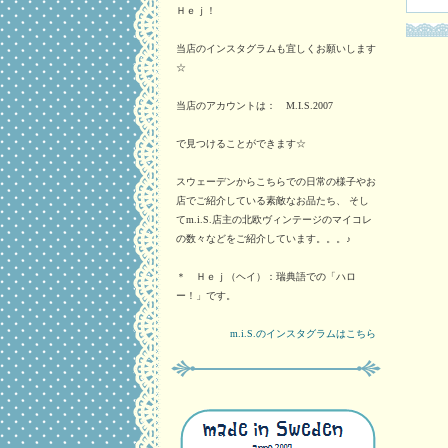
Ｈｅｊ！
当店のインスタグラムも宜しくお願いします
☆
当店のアカウントは： M.I.S.2007
で見つけることができます☆
スウェーデンからこちらでの日常の様子やお
店でご紹介している素敵なお品たち、 そし
てm.i.S.店主の北欧ヴィンテージのマイコレ
の数々などをご紹介しています。。。♪
＊ Ｈｅｊ（ヘイ）：瑞典語での「ハロ
ー！」です。
m.i.S.のインスタグラムはこちら