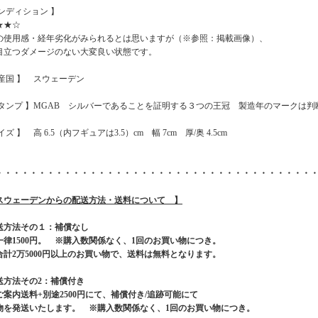
コンディション 】
★★☆
の使用感・経年劣化がみられるとは思いますが（※参照：掲載画像）、
目立つダメージのない大変良い状態です。
原産国 】 スウェーデン
スタンプ 】MGAB シルバーであることを証明する３つの王冠 製造年のマークは判
イズ 】 高 6.5（内フギュアは3.5）cm 幅 7cm 厚/奥 4.5cm
・・・・・・・・・・・・・・・・・・・・・・・・・・・・・・・・・・・・・
スウェーデンからの配送方法・送料について 】
送方法その１：補償なし
一律1500円。 ※購入数関係なく、1回のお買い物につき。
合計2万5000円以上のお買い物で、送料は無料となります。
送方法その2：補償付き
ご案内送料+別途2500円にて、補償付き/追跡可能にて
物を発送いたします。 ※購入数関係なく、1回のお買い物につき。