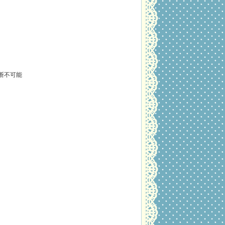
断不可能
・