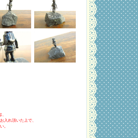
は、
お入れ頂いた上で、
い。