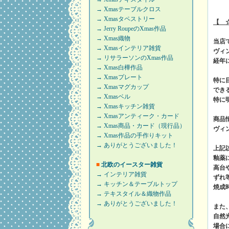
→ Xmasテーブルクロス
→ Xmasタペストリー
【 
→ Jerry RoupeのXmas作品
→ Xmas織物
当店
→ Xmasインテリア雑貨
ヴィ
→ リサラーソンのXmas作品
経年
→ Xmas白樺作品
→ Xmasプレート
特に
→ Xmasマグカップ
でき
→ Xmasベル
特に
→ Xmasキッチン雑貨
→ Xmasアンティーク・カード
商品
→ Xmas商品・カード（現行品）
ヴィ
→ Xmas作品の手作りキット
→ ありがとうございました！
上記
釉薬
■
北欧のイースター雑貨
高台
→ インテリア雑貨
ずれ
→ キッチン＆テーブルトップ
焼成
→ テキスタイル＆織物作品
→ ありがとうございました！
また
自然
場合