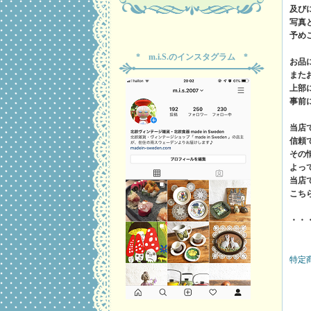
及び
写真
予め
* m.i.S.のインスタグラム *
お品
また
上部
事前
当店
信頼
その
よっ
当店
こち
・・
特定