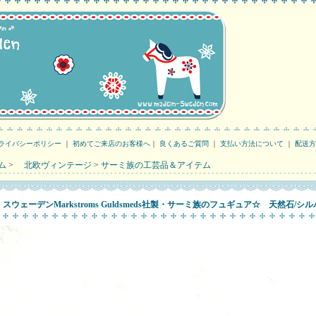
ライバシーポリシー
｜
初めてご来店のお客様へ
｜
良くあるご質問
｜
支払い方法について
｜
配送方
ム
>
北欧ヴィンテージ
>
サーミ族の工芸品＆アイテム
スウェーデンMarkstroms Guldsmeds社製・サーミ族のフュギュア☆ 天然石/シ