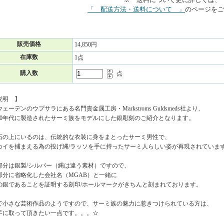
「 配送方法・送料について 」
のページをご
販売価格
14,850円
在庫数
1点
購入数
点
説明 】
ェーデンのウプサラにある名門貴金属工房・Markstroms Guldsmeds社より、
～70年代に製造されたサーミ族をモデルにした銀彫刻のご紹介となります。
石の上にいるのは、伝統的な衣装に身をまとったサーミ男性で、
カイを捕まえる為の投げ縄/ラッソを手に持ったサーミ人らしい姿が再現されていま
部分は銀製/シルバー（縄は違う素材）ですので、
部分に省略化した会社名（MGAB）と一緒に
の銀であることを証明する刻印/ホールマークがきちんと刻まれております。
で小さな芸術作品のようですので、サーミ族の魅力に惹きつけられている方は、
手に取って頂きたい一点です。。。☆