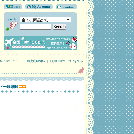
法･送料について
｜
特定商取引法
｜
お買い物カゴの中を見る
ルバー/銀彫刻