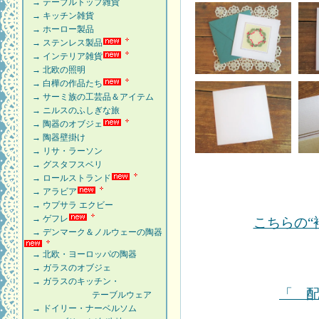
→ テーブルトップ雑貨
→ キッチン雑貨
→ ホーロー製品
→ ステンレス製品
→ インテリア雑貨
→ 北欧の照明
→ 白樺の作品たち
→ サーミ族の工芸品＆アイテム
→ ニルスのふしぎな旅
→ 陶器のオブジェ
→ 陶器壁掛け
→ リサ・ラーソン
→ グスタフスベリ
→ ロールストランド
→ アラビア
→ ウプサラ エクビー
→ ゲフレ
こちらの“
→ デンマーク＆ノルウェーの陶器
→ 北欧・ヨーロッパの陶器
→ ガラスのオブジェ
→ ガラスのキッチン・
「 
テーブルウェア
→ ドイリー・ナーベルソム