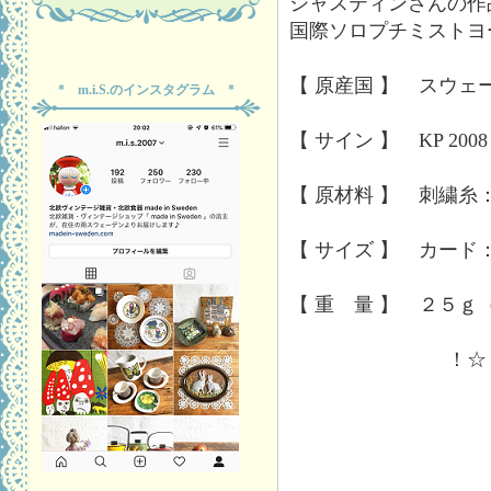
シャスティンさんの作
国際ソロプチミストヨ
【 原産国 】 スウェ
* m.i.S.のインスタグラム *
【 サイン 】 KP 2008
【 原材料 】 刺繍
【 サイズ 】 カード：
【 重 量 】 ２５ｇ
！☆！ 送