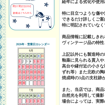
経年による劣化や使用
特に目立つような傷や
できるだけ詳しくご案
特に明記されていなく
商品情報に記載しきれ
ヴィンテージ品の特性
2026年・営業日カレンダー
6月
上記以外にも製造時の
月
火
水
木
金
土
日
釉薬に見られる貫入や
1
2
3
4
5
6
7
高台や縁付近の小さな
8
9
10
11
12
13
14
ずれ等）また北欧の陶
15
16
17
18
19
20
21
焼成時の3点の支柱跡
22
23
24
25
26
27
28
29
30
また、当店では、商品
7月
自然光を利用して撮影
月
火
水
木
金
土
日
場合によっては、実際
1
2
3
4
5