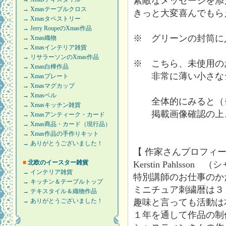
素敵なメッセージを添
→ Xmasテーブルクロス
きっと大変喜んでもら
→ Xmasタペストリー
→ Jerry RoupeのXmas作品
※ グリーンの封筒に
→ Xmas織物
→ Xmasインテリア雑貨
→ リサラーソンのXmas作品
※ こちら、未使用の
→ Xmas白樺作品
非常に薄い小さなシ
→ Xmasプレート
→ Xmasマグカップ
→ Xmasベル
全体的にみると（※
→ Xmasキッチン雑貨
掲載画像確認の上、
→ Xmasアンティーク・カード
→ Xmas商品・カード（現行品）
→ Xmas作品の手作りキット
→ ありがとうございました！
【 作家さんプロフィ
■
北欧のイースター雑貨
Kerstin Pahlss
→ インテリア雑貨
特別講師のお仕事のか
→ キッチン＆テーブルトップ
ミニチュア刺繍暦は３
→ テキスタイル＆織物作品
→ ありがとうございました！
趣味と言っても活動は
１年を通して作品の制