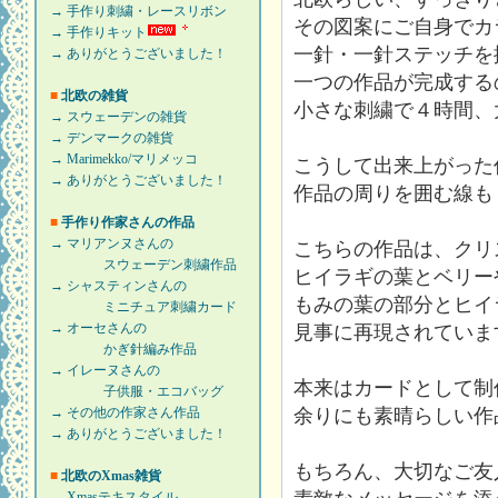
→ 手作り刺繍・レースリボン
その図案にご自身でカ
→ 手作りキット
一針・一針ステッチを
→ ありがとうございました！
一つの作品が完成する
■
北欧の雑貨
小さな刺繍で４時間、
→ スウェーデンの雑貨
→ デンマークの雑貨
→ Marimekko/マリメッコ
こうして出来上がった
→ ありがとうございました！
作品の周りを囲む線も
■
手作り作家さんの作品
→ マリアンヌさんの
こちらの作品は、クリ
スウェーデン刺繍作品
ヒイラギの葉とベリー
→ シャスティンさんの
もみの葉の部分とヒイ
ミニチュア刺繍カード
→ オーセさんの
見事に再現されていま
かぎ針編み作品
→ イレーヌさんの
本来はカードとして制
子供服・エコバッグ
→ その他の作家さん作品
余りにも素晴らしい作品
→ ありがとうございました！
もちろん、大切なご友
■
北欧のXmas雑貨
→ Xmasテキスタイル