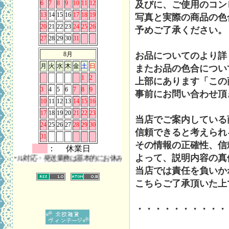
6
7
8
9
10
11
12
及びに、ご使用のコン
13
14
15
16
17
18
19
写真と実際の商品の色
20
21
22
23
24
25
26
予めご了承ください。
27
28
29
30
31
8月
お品についてのより詳
月
火
水
木
金
土
日
またお品の色合につい
1
2
上部にあります「この
3
4
5
6
7
8
9
事前にお問い合わせ頂
10
11
12
13
14
15
16
17
18
19
20
21
22
23
当店でご案内している
24
25
26
27
28
29
30
信頼できると考えられ
31
その情報の正確性、信
： 休業日
よって、説明内容の真
対応・発送業務は基本的にお休みとさせていただきます。 また、お問い合
当店では責任を負いか
こちらご了承頂いた上
・・・・・・・・・・