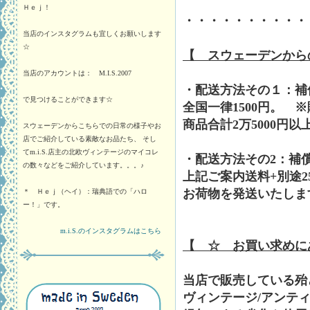
Ｈｅｊ！
・・・・・・・・・・
当店のインスタグラムも宜しくお願いします
☆
【 スウェーデンから
当店のアカウントは： M.I.S.2007
・配送方法その１：補
で見つけることができます☆
全国一律1500円。 
商品合計2万5000円
スウェーデンからこちらでの日常の様子やお
店でご紹介している素敵なお品たち、 そし
てm.i.S.店主の北欧ヴィンテージのマイコレ
・配送方法その2：補
の数々などをご紹介しています。。。♪
上記ご案内送料+別途2
お荷物を発送いたしま
＊ Ｈｅｊ（ヘイ）：瑞典語での「ハロ
ー！」です。
m.i.S.のインスタグラムはこちら
【 ☆ お買い求めに
当店で販売している殆
ヴィンテージ/アンテ