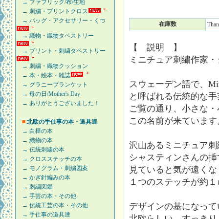
→ ファブリック/布/生地
→ 刺繍・プリントクロス
→ バッグ・アクセサリー・くつ
在庫数
Than
→ 織物・織物タペストリー
【 説明 】
→ プリント・刺繍タペストリー
ミニチュア刺繍作家・
→ 刺繍・織物クッション
→ 本・絵本・雑誌
スウェーデン語で、Mini
→ グラニーブランケット
→ 母の日/Mother's Day
と呼ばれる伝統的な手
→ ありがとうございました！
ご覧の通り、小さな・
この名前が来ています
■
北欧の手仕事の本・道具達
→ 白樺の本
→ 織物の本
沢山あるミニチュア刺
→ 伝統刺繍の本
シャスティンさんの挿
→ クロスステッチの本
→ モノグラム・刺繍図案
見ていると気が遠くな
→ かぎ針編みの本
１つのステッチが約１
→ 刺繍図鑑
→ 手芸の本・その他
デザインの基になって
→ 伝統工芸の本・その他
→ 手仕事の道具達
北欧らしい、すっきり