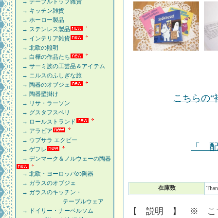
→ テーブルトップ雑貨
→ キッチン雑貨
→ ホーロー製品
→ ステンレス製品
→ インテリア雑貨
→ 北欧の照明
→ 白樺の作品たち
→ サーミ族の工芸品＆アイテム
→ ニルスのふしぎな旅
→ 陶器のオブジェ
→ 陶器壁掛け
こちらの“
→ リサ・ラーソン
→ グスタフスベリ
→ ロールストランド
→ アラビア
→ ウプサラ エクビー
「 
→ ゲフレ
→ デンマーク＆ノルウェーの陶器
→ 北欧・ヨーロッパの陶器
→ ガラスのオブジェ
在庫数
Than
→ ガラスのキッチン・
テーブルウェア
【 説明 】 ※ こ
→ ドイリー・ナーベルソム