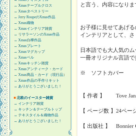
と言う、内容になりま
→ Xmasテーブルクロス
→ Xmasタペストリー
→ Jerry RoupeのXmas作品
→ Xmas織物
お子様に見せてあげる
→ Xmasインテリア雑貨
インテリアとして、さ
→ リサラーソンのXmas作品
→ Xmas白樺作品
→ Xmasプレート
日本語でも大人気のム
→ Xmasマグカップ
一冊オリジナル言語で
→ Xmasベル
→ Xmasキッチン雑貨
→ Xmasアンティーク・カード
※ ソフトカバー
→ Xmas商品・カード（現行品）
→ Xmas作品の手作りキット
→ ありがとうございました！
【 作者 】 Tove Jans
■
北欧のイースター雑貨
→ インテリア雑貨
→ キッチン＆テーブルトップ
【 ページ数 】24ペー
→ テキスタイル＆織物作品
→ ありがとうございました！
【 出版社 】 Bonnier C