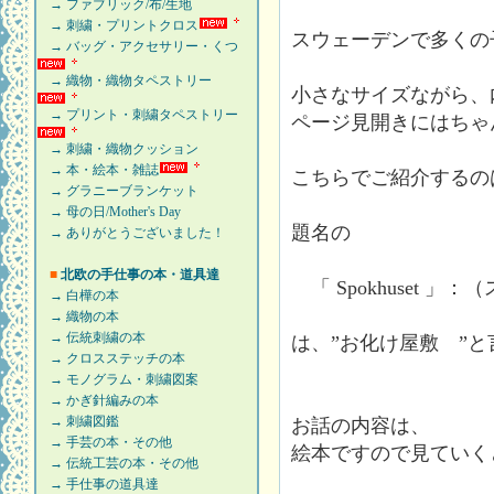
→ ファブリック/布/生地
→ 刺繍・プリントクロス
スウェーデンで多くの
→ バッグ・アクセサリー・くつ
→ 織物・織物タペストリー
小さなサイズながら、
→ プリント・刺繍タペストリー
ページ見開きにはちゃ
→ 刺繍・織物クッション
→ 本・絵本・雑誌
こちらでご紹介するの
→ グラニーブランケット
→ 母の日/Mother's Day
題名の
→ ありがとうございました！
■
北欧の手仕事の本・道具達
「 Spokhuset 
→ 白樺の本
→ 織物の本
→ 伝統刺繍の本
は、”お化け屋敷 ”
→ クロスステッチの本
→ モノグラム・刺繍図案
→ かぎ針編みの本
→ 刺繍図鑑
お話の内容は、
→ 手芸の本・その他
絵本ですので見ていく
→ 伝統工芸の本・その他
→ 手仕事の道具達