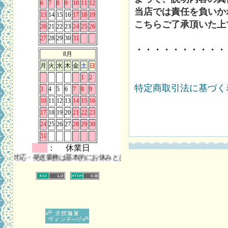
6
7
8
9
10
11
12
当店では責任を負いか
13
14
15
16
17
18
19
こちらご了承頂いた上
20
21
22
23
24
25
26
27
28
29
30
31
・・・・・・・・・・
8月
月
火
水
木
金
土
日
1
2
特定商取引法に基づく表
3
4
5
6
7
8
9
10
11
12
13
14
15
16
17
18
19
20
21
22
23
24
25
26
27
28
29
30
31
： 休業日
応・発送業務は基本的にお休みとさせていただきます。 また、お問い合わせ