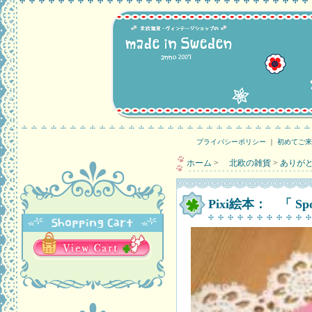
プライバシーポリシー
｜
初めてご来
ホーム
>
北欧の雑貨
>
ありが
Pixi絵本： 「 S