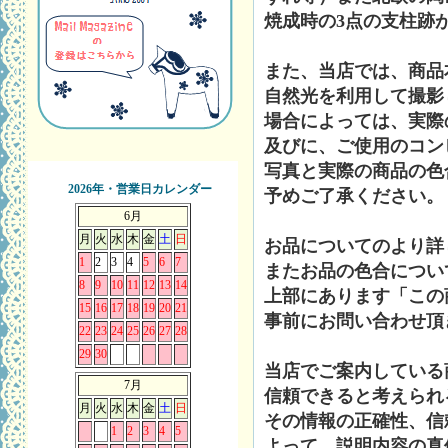
焼成時の3点の支柱跡
また、当店では、商品
自然光を利用して撮影
場合によっては、実際
及びに、ご使用のコン
写真と実際の商品の色
2026年・営業日カレンダー
予めご了承ください。
6月
月
火
水
木
金
土
日
お品についてのより詳
1
2
3
4
5
6
7
またお品の色合につい
8
9
10
11
12
13
14
上部にあります「この
15
16
17
18
19
20
21
事前にお問い合わせ頂
22
23
24
25
26
27
28
29
30
当店でご案内している
7月
信頼できると考えられ
月
火
水
木
金
土
日
その情報の正確性、信
1
2
3
4
5
よって、説明内容の真