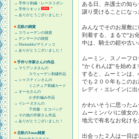
ある日、弁護士の知ら
→ 手作り刺繍・レースリボン
→ 手作りキット
譲り受けることになっ
→ ありがとうございました！
みんなでそのお屋敷に
■
北欧の雑貨
→ スウェーデンの雑貨
到着する、まるで”お
→ デンマークの雑貨
中は、騎士の鎧や古い
→ Marimekko/マリメッコ
→ ありがとうございました！
ムーミン、スノーフロ
■
手作り作家さんの作品
”かくれんぼ”を始めま
→ マリアンヌさんの
すると、ムーミンは、
スウェーデン刺繍作品
→ シャスティンさんの
でも２００年もこのお
ミニチュア刺繍カード
レディ・エレインに出
→ オーセさんの
かぎ針編み作品
→ イレーヌさんの
かわいそうに思ったム
子供服・エコバッグ
ムーミンパパに彼女の
→ その他の作家さん作品
地元で有名なお化けを
→ ありがとうございました！
■
北欧のXmas雑貨
出会った２人は一目ぼ
→ Xmasテキスタイル