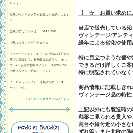
Ｈｅｊ！
【 ☆ お買い求めに
当店のインスタグラムも宜しくお願いします
☆
当店で販売している殆
当店のアカウントは： M.I.S.2007
ヴィンテージ/アンテ
経年による劣化や使用
で見つけることができます☆
スウェーデンからこちらでの日常の様子やお
特に目立つような傷や
店でご紹介している素敵なお品たち、 そし
できるだけ詳しくご案
てm.i.S.店主の北欧ヴィンテージのマイコレ
の数々などをご紹介しています。。。♪
特に明記されていなく
＊ Ｈｅｊ（ヘイ）：瑞典語での「ハロ
商品情報に記載しきれ
ー！」です。
ヴィンテージ品の特性
m.i.S.のインスタグラムはこちら
上記以外にも製造時の
釉薬に見られる貫入や
高台や縁付近の小さな
ずれ等）また北欧の陶