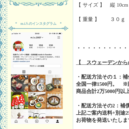
【 サイズ 】 縦 10cm
【 重量 】 ３０ｇ
* m.i.S.のインスタグラム *
・・・・・・・・・・
【 スウェーデンから
・配送方法その１：補
全国一律1500円。 
商品合計2万5000円
・配送方法その2：補
上記ご案内送料+別途2
お荷物を発送いたしま