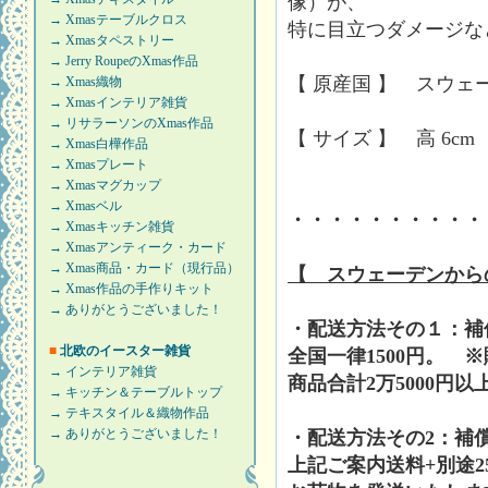
像）が、
→ Xmasテーブルクロス
特に目立つダメージな
→ Xmasタペストリー
→ Jerry RoupeのXmas作品
【 原産国 】 スウェ
→ Xmas織物
→ Xmasインテリア雑貨
→ リサラーソンのXmas作品
【 サイズ 】 高 6c
→ Xmas白樺作品
→ Xmasプレート
→ Xmasマグカップ
→ Xmasベル
・・・・・・・・・・
→ Xmasキッチン雑貨
→ Xmasアンティーク・カード
→ Xmas商品・カード（現行品）
【 スウェーデンから
→ Xmas作品の手作りキット
→ ありがとうございました！
・配送方法その１：補
■
北欧のイースター雑貨
全国一律1500円。 
→ インテリア雑貨
商品合計2万5000円
→ キッチン＆テーブルトップ
→ テキスタイル＆織物作品
→ ありがとうございました！
・配送方法その2：補
上記ご案内送料+別途2