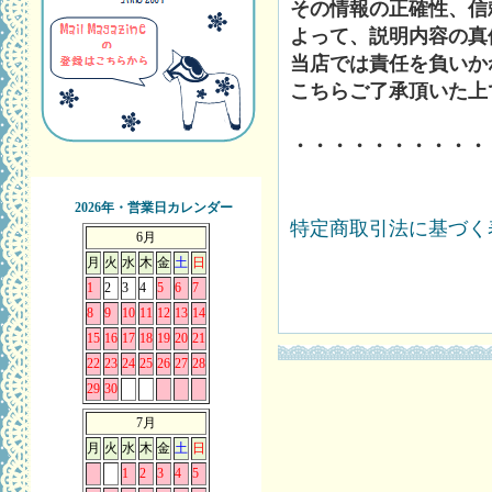
その情報の正確性、信
よって、説明内容の真
当店では責任を負いか
こちらご了承頂いた上
・・・・・・・・・・
2026年・営業日カレンダー
特定商取引法に基づく表
6月
月
火
水
木
金
土
日
1
2
3
4
5
6
7
8
9
10
11
12
13
14
15
16
17
18
19
20
21
22
23
24
25
26
27
28
29
30
7月
月
火
水
木
金
土
日
1
2
3
4
5