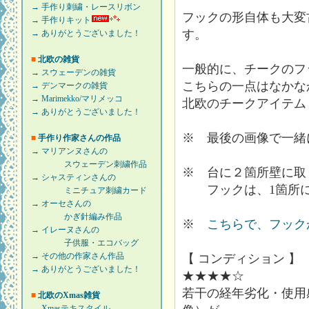
→ 手作り刺繍・レースリボン
フックの形自体も大変
→ 手作りキット
す。
→ ありがとうございました！
■
北欧の雑貨
一般的に、チークのフ
→ スウェーデンの雑貨
こちらの一点はなかな
→ デンマークの雑貨
→ Marimekko/マリメッコ
北欧のチークアイテム
→ ありがとうございました！
※ 最後の画像で一緒
■
手作り作家さんの作品
→ マリアンヌさんの
スウェーデン刺繍作品
※ 台に２箇所壁に取
→ シャスティンさんの
フックは、1箇所に
ミニチュア刺繍カード
→ オーセさんの
かぎ針編み作品
※
こちらで、フック
→ イレーヌさんの
子供服・エコバッグ
→ その他の作家さん作品
【 コンディション 】
→ ありがとうございました！
★★★★☆
若干の経年劣化・使用
■
北欧のXmas雑貨
→ Xmasテキスタイル