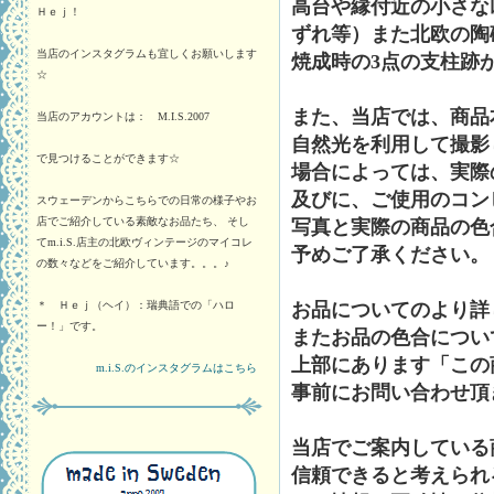
高台や縁付近の小さな
Ｈｅｊ！
ずれ等）また北欧の陶
当店のインスタグラムも宜しくお願いします
焼成時の3点の支柱跡
☆
また、当店では、商品
当店のアカウントは： M.I.S.2007
自然光を利用して撮影
で見つけることができます☆
場合によっては、実際
及びに、ご使用のコン
スウェーデンからこちらでの日常の様子やお
店でご紹介している素敵なお品たち、 そし
写真と実際の商品の色
てm.i.S.店主の北欧ヴィンテージのマイコレ
予めご了承ください。
の数々などをご紹介しています。。。♪
＊ Ｈｅｊ（ヘイ）：瑞典語での「ハロ
お品についてのより詳
ー！」です。
またお品の色合につい
上部にあります「この
m.i.S.のインスタグラムはこちら
事前にお問い合わせ頂
当店でご案内している
信頼できると考えられ