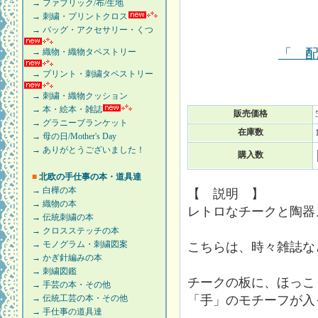
→ ファブリック/布/生地
→ 刺繍・プリントクロス
→ バッグ・アクセサリー・くつ
「 
→ 織物・織物タペストリー
→ プリント・刺繍タペストリー
→ 刺繍・織物クッション
→ 本・絵本・雑誌
販売価格
→ グラニーブランケット
在庫数
→ 母の日/Mother's Day
→ ありがとうございました！
購入数
■
北欧の手仕事の本・道具達
→ 白樺の本
【 説明 】
→ 織物の本
レトロなチークと陶器
→ 伝統刺繍の本
→ クロスステッチの本
→ モノグラム・刺繍図案
こちらは、時々雑誌な
→ かぎ針編みの本
→ 刺繍図鑑
チークの板に、ほっこ
→ 手芸の本・その他
→ 伝統工芸の本・その他
「手」のモチーフが入
→ 手仕事の道具達