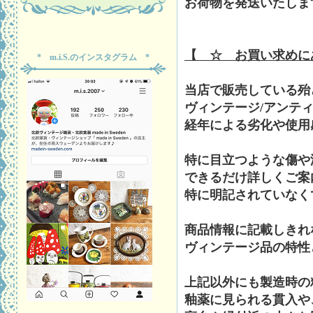
お荷物を発送いたしま
【 ☆ お買い求めに
* m.i.S.のインスタグラム *
当店で販売している殆
ヴィンテージ/アンテ
経年による劣化や使用
特に目立つような傷や
できるだけ詳しくご案
特に明記されていなく
商品情報に記載しきれ
ヴィンテージ品の特性
上記以外にも製造時の
釉薬に見られる貫入や