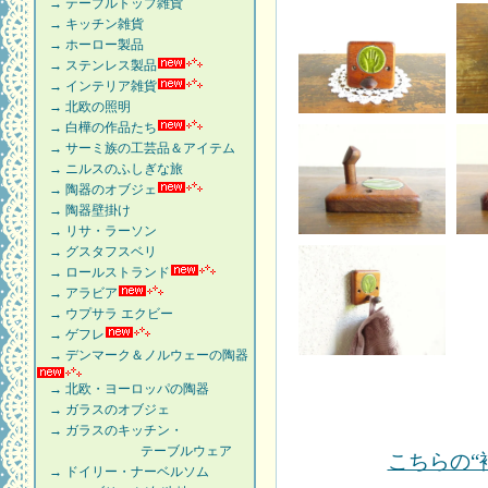
→ テーブルトップ雑貨
→ キッチン雑貨
→ ホーロー製品
→ ステンレス製品
→ インテリア雑貨
→ 北欧の照明
→ 白樺の作品たち
→ サーミ族の工芸品＆アイテム
→ ニルスのふしぎな旅
→ 陶器のオブジェ
→ 陶器壁掛け
→ リサ・ラーソン
→ グスタフスベリ
→ ロールストランド
→ アラビア
→ ウプサラ エクビー
→ ゲフレ
→ デンマーク＆ノルウェーの陶器
→ 北欧・ヨーロッパの陶器
→ ガラスのオブジェ
→ ガラスのキッチン・
テーブルウェア
こちらの“
→ ドイリー・ナーベルソム