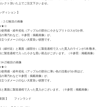
クト頂いた上でご注文下さいませ。
コンディション 】
1：2-12枚目の画像
★★☆
の使用感・経年劣化（アップルの部分に小さなプリトロスが2か所、
底の薄汚れなど。※参照：掲載画像）が、
目立つダメージのない大変良い状態です。
表（縁付近）と裏面（縁部分）に製造過程で入った貫入のラインが1本/数本、
製造過程で入った小さな黒い斑点がございます。（※参照：掲載画像）
：14-25枚目の画像
★★☆
の使用感・経年劣化（アップルの部分に薄い色の沈着が3か所ほど、
底の薄汚れなど※参照：掲載画像）が、
目立つダメージのない大変良い状態です。
表と裏面に製造過程で入った貫入がございます。（※参照：掲載画像）
原産国 】 フィンランド