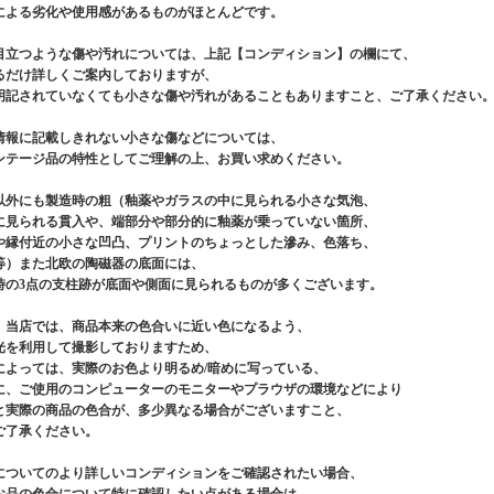
による劣化や使用感があるものがほとんどです。
目立つような傷や汚れについては、上記【コンディション】の欄にて、
るだけ詳しくご案内しておりますが、
明記されていなくても小さな傷や汚れがあることもありますこと、ご了承ください
情報に記載しきれない小さな傷などについては、
ンテージ品の特性としてご理解の上、お買い求めください。
以外にも製造時の粗（釉薬やガラスの中に見られる小さな気泡、
に見られる貫入や、端部分や部分的に釉薬が乗っていない箇所、
や縁付近の小さな凹凸、プリントのちょっとした滲み、色落ち、
等）また北欧の陶磁器の底面には、
時の3点の支柱跡が底面や側面に見られるものが多くございます。
、当店では、商品本来の色合いに近い色になるよう、
光を利用して撮影しておりますため、
によっては、実際のお色より明るめ/暗めに写っている、
に、ご使用のコンピューターのモニターやプラウザの環境などにより
と実際の商品の色合が、多少異なる場合がございますこと、
ご了承ください。
についてのより詳しいコンディションをご確認されたい場合、
お品の色合について特に確認したい点がある場合は