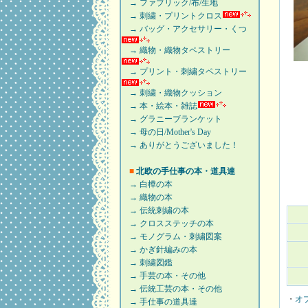
→ ファブリック/布/生地
→ 刺繍・プリントクロス
→ バッグ・アクセサリー・くつ
→ 織物・織物タペストリー
→ プリント・刺繍タペストリー
→ 刺繍・織物クッション
→ 本・絵本・雑誌
→ グラニーブランケット
→ 母の日/Mother's Day
→ ありがとうございました！
■
北欧の手仕事の本・道具達
→ 白樺の本
→ 織物の本
→ 伝統刺繍の本
→ クロスステッチの本
→ モノグラム・刺繍図案
→ かぎ針編みの本
→ 刺繍図鑑
→ 手芸の本・その他
→ 伝統工芸の本・その他
・
オ
→ 手仕事の道具達