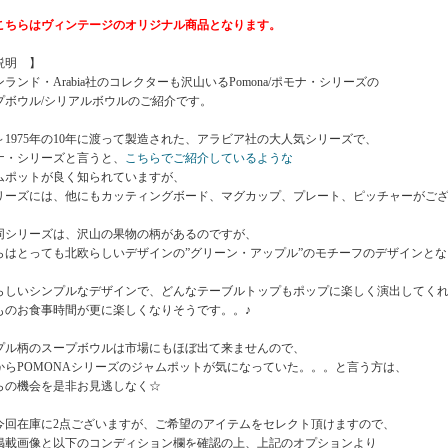
こちらはヴィンテージのオリジナル商品となります。
説明 】
ランド・Arabia社のコレクターも沢山いるPomona/ポモナ・シリーズの
プボウル/シリアルボウルのご紹介です。
65～1975年の10年に渡って製造された、アラビア社の大人気シリーズで、
ナ・シリーズと言うと、
こちらでご紹介しているような
ムポットが良く知られていますが、
リーズには、他にもカッティングボード、マグカップ、プレート、ピッチャーがご
同シリーズは、沢山の果物の柄があるのですが、
らはとっても北欧らしいデザインの”グリーン・アップル”のモチーフのデザインと
らしいシンプルなデザインで、どんなテーブルトップもポップに楽しく演出してく
ものお食事時間が更に楽しくなりそうです。。♪
プル柄のスープボウルは市場にもほぼ出て来ませんので、
からPOMONAシリーズのジャムポットが気になっていた。。。と言う方は、
らの機会を是非お見逃しなく☆
今回在庫に2点ございますが、ご希望のアイテムをセレクト頂けますので、
画像と以下のコンディション欄を確認の上、上記のオプションより