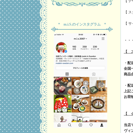
【 デザ
【 スタ
【 サ
* m.i.S.のインスタグラム *
・・
【 
・配
全国
商品
・配
上記
お荷
【 
当店
ヴィ