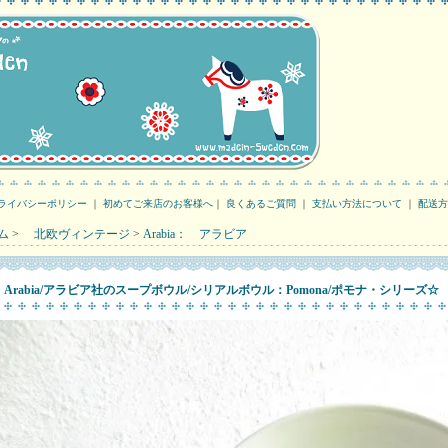
ライバシーポリシー
｜
初めてご来店のお客様へ
｜
良くあるご質問
｜
支払い方法について
｜
配送方
ム
>
北欧ヴィンテージ
>
Arabia： アラビア
Arabia/アラビア社のスープボウル/シリアルボウル：Pomona/ポモナ・シリーズ☆ ア