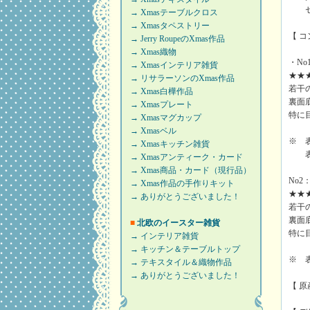
セレ
→ Xmasテーブルクロス
→ Xmasタペストリー
【 
→ Jerry RoupeのXmas作品
→ Xmas織物
・No
→ Xmasインテリア雑貨
★★
→ リサラーソンのXmas作品
若干
→ Xmas白樺作品
裏面
→ Xmasプレート
特に
→ Xmasマグカップ
→ Xmasベル
※ 
→ Xmasキッチン雑貨
表に
→ Xmasアンティーク・カード
→ Xmas商品・カード（現行品）
No2
→ Xmas作品の手作りキット
★★
→ ありがとうございました！
若干
裏面
■
北欧のイースター雑貨
特に
→ インテリア雑貨
→ キッチン＆テーブルトップ
※ 
→ テキスタイル＆織物作品
→ ありがとうございました！
【 