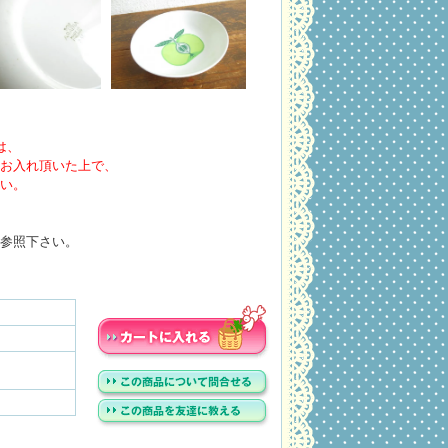
は、
お入れ頂いた上で、
い。
参照下さい。