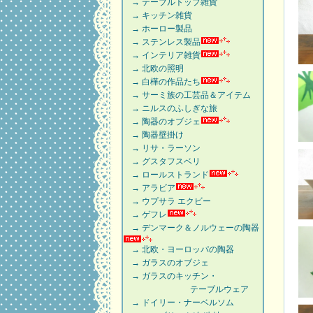
→ テーブルトップ雑貨
→ キッチン雑貨
→ ホーロー製品
→ ステンレス製品
→ インテリア雑貨
→ 北欧の照明
→ 白樺の作品たち
→ サーミ族の工芸品＆アイテム
→ ニルスのふしぎな旅
→ 陶器のオブジェ
→ 陶器壁掛け
→ リサ・ラーソン
→ グスタフスベリ
→ ロールストランド
→ アラビア
→ ウプサラ エクビー
→ ゲフレ
→ デンマーク＆ノルウェーの陶器
→ 北欧・ヨーロッパの陶器
→ ガラスのオブジェ
→ ガラスのキッチン・
テーブルウェア
→ ドイリー・ナーベルソム