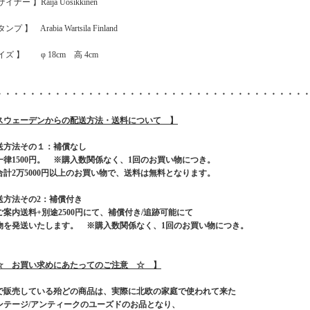
イナー 】Raija Uosikkinen
ンプ 】 Arabia Wartsila Finland
イズ 】 φ 18cm 高 4cm
・・・・・・・・・・・・・・・・・・・・・・・・・・・・・・・・・・・・・
スウェーデンからの配送方法・送料について 】
送方法その１：補償なし
一律1500円。 ※購入数関係なく、1回のお買い物につき。
合計2万5000円以上のお買い物で、送料は無料となります。
送方法その2：補償付き
ご案内送料+別途2500円にて、補償付き/追跡可能にて
物を発送いたします。 ※購入数関係なく、1回のお買い物につき。
☆ お買い求めにあたってのご注意 ☆ 】
で販売している殆どの商品は、実際に北欧の家庭で使われて来た
ンテージ/アンティークのユーズドのお品となり、