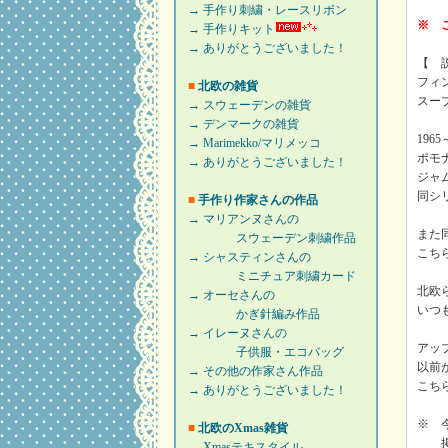
→ 手作り刺繍・レースリボン
※ 
→ 手作りキット
→ ありがとうございました！
【 
フィン
■
北欧の雑貨
スー
→ スウェーデンの雑貨
→ デンマークの雑貨
19
→ Marimekko/マリメッコ
ポモ
→ ありがとうございました！
ジャ
同シ
■
手作り作家さんの作品
→ マリアンヌさんの
また
スウェーデン刺繍作品
こち
→ シャスティンさんの
ミニチュア刺繍カード
北欧
→ オーセさんの
いつ
かぎ針編み作品
→ イレーヌさんの
アッ
子供服・エコバッグ
以前
→ その他の作家さん作品
こち
→ ありがとうございました！
※ 
■
北欧のXmas雑貨
掲載
→ Xmasテキスタイル