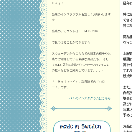
経年
Ｈｅｊ！
特に
当店のインスタグラムも宜しくお願いします
でき
☆
特に
当店のアカウントは： M.I.S.2007
商品
ヴィ
で見つけることができます☆
上記
スウェーデンからこちらでの日常の様子やお
釉薬
店でご紹介している素敵なお品たち、 そし
高台
てm.i.S.店主の北欧ヴィンテージのマイコレ
ずれ
の数々などをご紹介しています。。。♪
焼成
＊ Ｈｅｊ（ヘイ）：瑞典語での「ハロ
また
ー！」です。
自然
場合
m.i.S.のインスタグラムはこちら
及び
写真
予め
お品
また