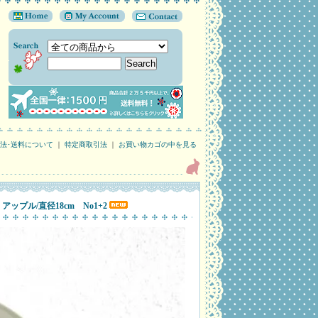
法･送料について
｜
特定商取引法
｜
お買い物カゴの中を見る
ップル/直径18cm No1+2