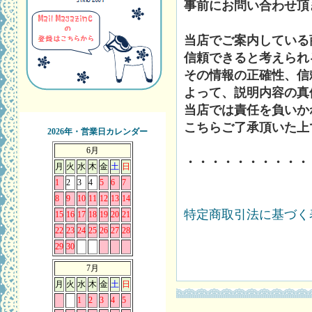
事前にお問い合わせ頂
当店でご案内している
信頼できると考えられ
その情報の正確性、信
よって、説明内容の真
当店では責任を負いか
こちらご了承頂いた上
2026年・営業日カレンダー
6月
・・・・・・・・・・
月
火
水
木
金
土
日
1
2
3
4
5
6
7
8
9
10
11
12
13
14
特定商取引法に基づく表
15
16
17
18
19
20
21
22
23
24
25
26
27
28
29
30
7月
月
火
水
木
金
土
日
1
2
3
4
5