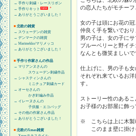
こちらは、北欧の森の妖
→ 手作り刺繍・レースリボン
の恋人たちがモチーフ
→ 手作りキット
→ ありがとうございました！
女の子は頭にお花の冠
■
北欧の雑貨
仲良く手を繋いでおり
→ スウェーデンの雑貨
男の子は、女の子にサ
→ デンマークの雑貨
→ Marimekko/マリメッコ
ブルーベリーと野イチ
→ ありがとうございました！
なんとも微笑ましいで
■
手作り作家さんの作品
→ マリアンヌさんの
仕上げに、男の子も女
スウェーデン刺繍作品
それぞれ来ているお洋
→ シャスティンさんの
す。
ミニチュア刺繍カード
→ オーセさんの
かぎ針編み作品
ストーリー性のあるこ
→ イレーヌさんの
お子様のお部屋に飾っ
子供服・エコバッグ
→ その他の作家さん作品
→ ありがとうございました！
※ こちらは上に木製
このまま壁に掛けら
■
北欧のXmas雑貨
→ Xmasテキスタイル