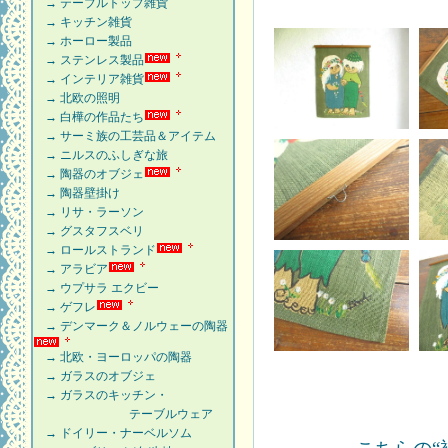
→ テーブルトップ雑貨
→ キッチン雑貨
→ ホーロー製品
→ ステンレス製品
→ インテリア雑貨
→ 北欧の照明
→ 白樺の作品たち
→ サーミ族の工芸品＆アイテム
→ ニルスのふしぎな旅
→ 陶器のオブジェ
→ 陶器壁掛け
→ リサ・ラーソン
→ グスタフスベリ
→ ロールストランド
→ アラビア
→ ウプサラ エクビー
→ ゲフレ
→ デンマーク＆ノルウェーの陶器
→ 北欧・ヨーロッパの陶器
→ ガラスのオブジェ
→ ガラスのキッチン・
テーブルウェア
→ ドイリー・ナーベルソム