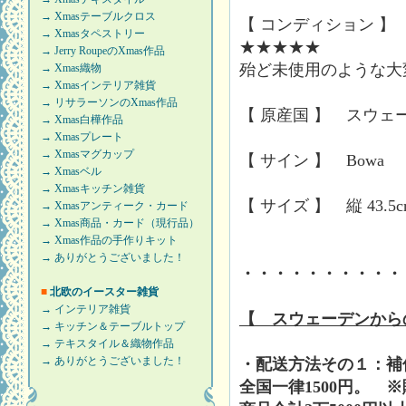
→ Xmasテーブルクロス
【 コンディション 】
→ Xmasタペストリー
★★★★★
→ Jerry RoupeのXmas作品
殆ど未使用のような大
→ Xmas織物
→ Xmasインテリア雑貨
→ リサラーソンのXmas作品
【 原産国 】 スウェ
→ Xmas白樺作品
→ Xmasプレート
→ Xmasマグカップ
【 サイン 】 Bowa
→ Xmasベル
→ Xmasキッチン雑貨
【 サイズ 】 縦 43.5cm
→ Xmasアンティーク・カード
→ Xmas商品・カード（現行品）
→ Xmas作品の手作りキット
→ ありがとうございました！
・・・・・・・・・・
■
北欧のイースター雑貨
→ インテリア雑貨
【 スウェーデンから
→ キッチン＆テーブルトップ
→ テキスタイル＆織物作品
→ ありがとうございました！
・配送方法その１：補
全国一律1500円。 