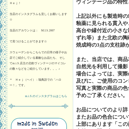
ヴィンテージ品の特性
Ｈｅｊ！
当店のインスタグラムも宜しくお願いします
上記以外にも製造時の
☆
釉薬に見られる貫入や
高台や縁付近の小さな
当店のアカウントは： M.I.S.2007
ずれ等）また北欧の陶
で見つけることができます☆
焼成時の3点の支柱跡
スウェーデンからこちらでの日常の様子やお
店でご紹介している素敵なお品たち、 そし
また、当店では、商品
てm.i.S.店主の北欧ヴィンテージのマイコレ
自然光を利用して撮影
の数々などをご紹介しています。。。♪
場合によっては、実際
＊ Ｈｅｊ（ヘイ）：瑞典語での「ハロ
及びに、ご使用のコン
ー！」です。
写真と実際の商品の色
予めご了承ください。
m.i.S.のインスタグラムはこちら
お品についてのより詳
またお品の色合につい
上部にあります「この