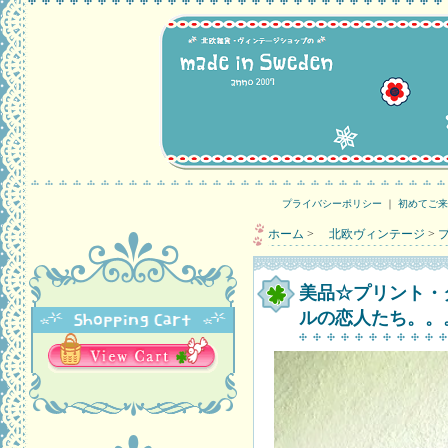
プライバシーポリシー
｜
初めてご来
ホーム
>
北欧ヴィンテージ
>
美品☆プリント・タ
ルの恋人たち。。