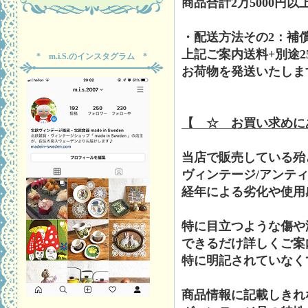
商品合計2万5000円
・配送方法その2：補
上記ご案内送料+別途2
* m.i.S.のインスタグラム *
お荷物を発送いたしま
【 ☆ お買い求めに
当店で販売している殆
ヴィンテージ/アンテ
経年による劣化や使用
特に目立つような傷や
できるだけ詳しくご案
特に明記されていなく
商品情報に記載しきれ