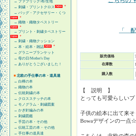
こちらの“
→ ファブリック/布/生地
→ 刺繍・プリントクロス
→ バッグ・アクセサリー・くつ
→ 織物・織物タペストリー
「 
→ プリント・刺繍タペストリー
→ 刺繍・織物クッション
→ 本・絵本・雑誌
→ グラニーブランケット
販売価格
→ 母の日/Mother's Day
→ ありがとうございました！
在庫数
購入数
■
北欧の手仕事の本・道具達
→ 白樺の本
→ 織物の本
【 説明 】
→ 伝統刺繍の本
とっても可愛らしいプ
→ クロスステッチの本
→ モノグラム・刺繍図案
→ かぎ針編みの本
子供の絵本に出て来そ
→ 刺繍図鑑
Bowaデザインの一点
→ 手芸の本・その他
→ 伝統工芸の本・その他
→ 手仕事の道具達