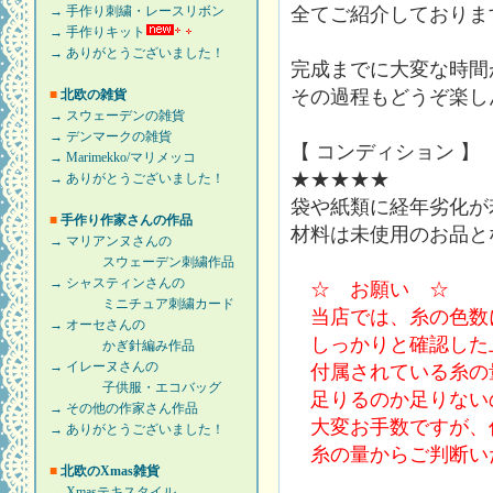
全てご紹介しておりま
→ 手作り刺繍・レースリボン
→ 手作りキット
→ ありがとうございました！
完成までに大変な時間
その過程もどうぞ楽し
■
北欧の雑貨
→ スウェーデンの雑貨
→ デンマークの雑貨
【 コンディション 】
→ Marimekko/マリメッコ
★★★★★
→ ありがとうございました！
袋や紙類に経年劣化が
■
手作り作家さんの作品
材料は未使用のお品と
→ マリアンヌさんの
スウェーデン刺繍作品
→ シャスティンさんの
☆ お願い ☆
ミニチュア刺繍カード
当店では、糸の色数
→ オーセさんの
しっかりと確認した
かぎ針編み作品
→ イレーヌさんの
付属されている糸の
子供服・エコバッグ
足りるのか足りない
→ その他の作家さん作品
大変お手数ですが、
→ ありがとうございました！
糸の量からご判断い
■
北欧のXmas雑貨
→ Xmasテキスタイル