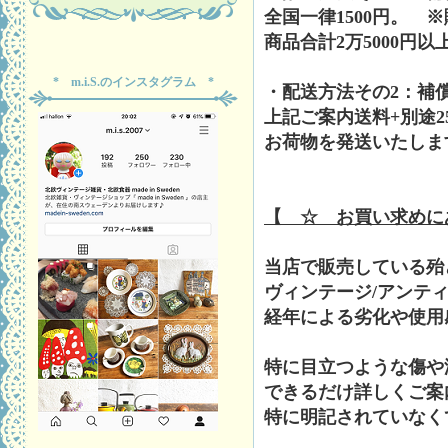
全国一律1500円。 
商品合計2万5000円
* m.i.S.のインスタグラム *
・配送方法その2：補
上記ご案内送料+別途2
お荷物を発送いたしま
【 ☆ お買い求めに
当店で販売している殆
ヴィンテージ/アンテ
経年による劣化や使用
特に目立つような傷や
できるだけ詳しくご案
特に明記されていなく