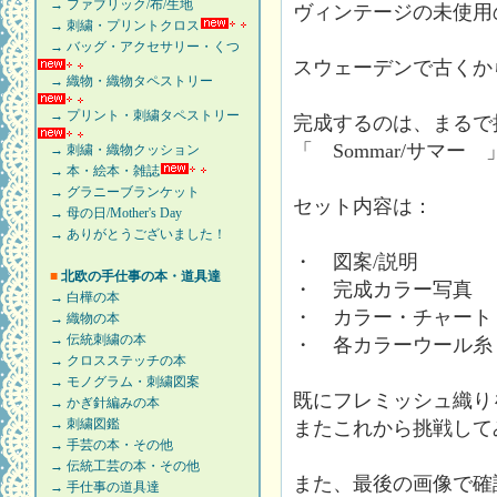
→ ファブリック/布/生地
ヴィンテージの未使用
→ 刺繍・プリントクロス
→ バッグ・アクセサリー・くつ
スウェーデンで古くか
→ 織物・織物タペストリー
→ プリント・刺繍タペストリー
完成するのは、まるで
「 Sommar/サマ
→ 刺繍・織物クッション
→ 本・絵本・雑誌
→ グラニーブランケット
セット内容は：
→ 母の日/Mother's Day
→ ありがとうございました！
・ 図案/説明
■
北欧の手仕事の本・道具達
・ 完成カラー写真
→ 白樺の本
・ カラー・チャート
→ 織物の本
→ 伝統刺繍の本
・ 各カラーウール糸
→ クロスステッチの本
→ モノグラム・刺繍図案
既にフレミッシュ織り
→ かぎ針編みの本
→ 刺繍図鑑
またこれから挑戦して
→ 手芸の本・その他
→ 伝統工芸の本・その他
また、最後の画像で確
→ 手仕事の道具達