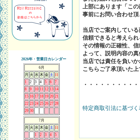
上部にあります「この
事前にお問い合わせ頂
当店でご案内している
信頼できると考えられ
その情報の正確性、信
よって、説明内容の真
2026年・営業日カレンダー
当店では責任を負いか
6月
こちらご了承頂いた上
月
火
水
木
金
土
日
1
2
3
4
5
6
7
・・・・・・・・・・
8
9
10
11
12
13
14
15
16
17
18
19
20
21
22
23
24
25
26
27
28
特定商取引法に基づく表
29
30
7月
月
火
水
木
金
土
日
1
2
3
4
5