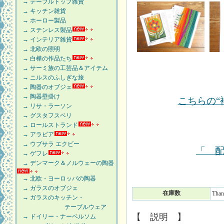
→ テーブルトップ雑貨
→ キッチン雑貨
→ ホーロー製品
→ ステンレス製品
→ インテリア雑貨
→ 北欧の照明
→ 白樺の作品たち
→ サーミ族の工芸品＆アイテム
→ ニルスのふしぎな旅
→ 陶器のオブジェ
→ 陶器壁掛け
こちらの“
→ リサ・ラーソン
→ グスタフスベリ
→ ロールストランド
→ アラビア
→ ウプサラ エクビー
「 
→ ゲフレ
→ デンマーク＆ノルウェーの陶器
→ 北欧・ヨーロッパの陶器
→ ガラスのオブジェ
在庫数
Than
→ ガラスのキッチン・
テーブルウェア
【 説明 】
→ ドイリー・ナーベルソム