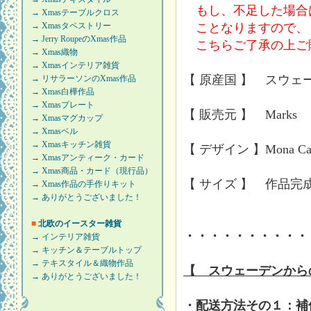
もし、不足した場合
→ Xmasテーブルクロス
ことなりますので、
→ Xmasタペストリー
→ Jerry RoupeのXmas作品
こちらご了承の上ご
→ Xmas織物
→ Xmasインテリア雑貨
【 原産国 】 スウェ
→ リサラーソンのXmas作品
→ Xmas白樺作品
→ Xmasプレート
【 販売元 】 Marks
→ Xmasマグカップ
→ Xmasベル
→ Xmasキッチン雑貨
【 デザイン 】Mona Ca
→ Xmasアンティーク・カード
→ Xmas商品・カード（現行品）
【 サイズ 】 作品完成時
→ Xmas作品の手作りキット
→ ありがとうございました！
■
北欧のイースター雑貨
・・・・・・・・・・
→ インテリア雑貨
→ キッチン＆テーブルトップ
→ テキスタイル＆織物作品
【 スウェーデンから
→ ありがとうございました！
・配送方法その１：補