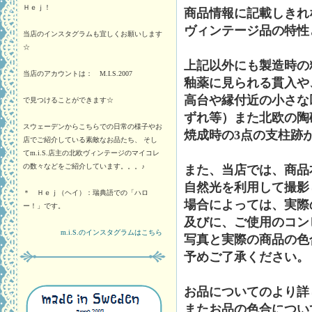
Ｈｅｊ！
商品情報に記載しきれ
ヴィンテージ品の特性
当店のインスタグラムも宜しくお願いします
☆
上記以外にも製造時の
当店のアカウントは： M.I.S.2007
釉薬に見られる貫入や
高台や縁付近の小さな
で見つけることができます☆
ずれ等）また北欧の陶
スウェーデンからこちらでの日常の様子やお
焼成時の3点の支柱跡
店でご紹介している素敵なお品たち、 そし
てm.i.S.店主の北欧ヴィンテージのマイコレ
の数々などをご紹介しています。。。♪
また、当店では、商品
自然光を利用して撮影
＊ Ｈｅｊ（ヘイ）：瑞典語での「ハロ
場合によっては、実際
ー！」です。
及びに、ご使用のコン
m.i.S.のインスタグラムはこちら
写真と実際の商品の色
予めご了承ください。
お品についてのより詳
またお品の色合につい