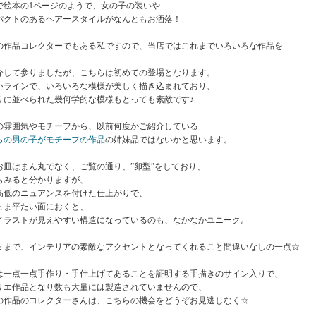
で絵本の1ページのようで、女の子の装いや
パクトのあるヘアースタイルがなんともお洒落！
の作品コレクターでもある私ですので、当店ではこれまでいろいろな作品を
介して参りましたが、こちらは初めての登場となります。
いラインで、いろいろな模様が美しく描き込まれており、
りに並べられた幾何学的な模様もとっても素敵です♪
の雰囲気やモチーフから、以前何度かご紹介している
らの男の子がモチーフの作品
の姉妹品ではないかと思います。
お皿はまん丸でなく、ご覧の通り、”卵型”をしており、
らみると分かりますが、
高低のニュアンスを付けた仕上がりで、
まま平たい面におくと、
イラストが見えやすい構造になっているのも、なかなかユニーク。
ままで、インテリアの素敵なアクセントとなってくれること間違いなしの一点☆
は一点一点手作り・手仕上げてあることを証明する手描きのサイン入りで、
リエ作品となり数も大量には製造されていませんので、
の作品のコレクターさんは、こちらの機会をどうぞお見逃しなく☆