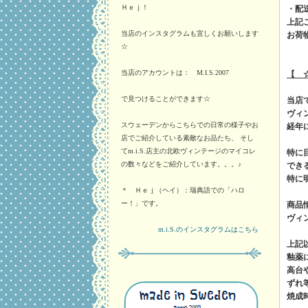
Ｈｅｊ！
・配
上記
当店のインスタグラムも宜しくお願いします
お荷
☆
当店のアカウントは： M.I.S.2007
【 
で見つけることができます☆
当店
ヴィ
スウェーデンからこちらでの日常の様子やお
経年
店でご紹介している素敵なお品たち、 そし
てm.i.S.店主の北欧ヴィンテージのマイコレ
特に
の数々などをご紹介しています。。。♪
でき
特に
＊ Ｈｅｊ（ヘイ）：瑞典語での「ハロ
ー！」です。
商品
ヴィ
m.i.S.のインスタグラムはこちら
上記
釉薬
高台
ずれ
焼成