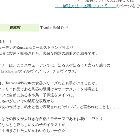
「 配送方法・送料について 」
のページをご
在庫数
Thanks. Sold Out!
説明 】
ーデンのRorstrand/ロールストランド社より
年代頃に製造・販売された、素敵な陶器の絵皿のご紹介です。
イナーは、ここスウェーデンでは、知る人ぞ知る！と言った感じの
via Leuchovius/スィルヴィア・ルーチョヴィウス。
、ToscanaやPaljetteの食器シリーズなども手がけましたが、
アトリエ作品である陶器の壁掛けやオーナメントを得意とし、
ーフは自然にある木や鳥、子供達をメインに、
なものがないその繊細な表現から、
彼女の作品は、粘土と色で表現された”ポエム”」と言われたことも。。。
らはその彼女が大好きな自然のモチーフであるお花にニワトリ、
てなんとも愛らしい女の子のイラストが
に手描きされた大変かわいらしい一点☆