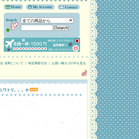
法･送料について
｜
特定商取引法
｜
お買い物カゴの中を見る
子とニワトリ。。。☆