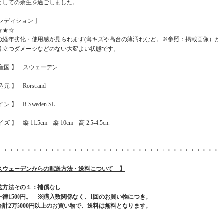
としての余生を過ごしました。
コンディション 】
★★☆
の経年劣化・使用感が見られます(薄キズや高台の薄汚れなど。※参照：掲載画像）
目立つダメージなどのない大変よい状態です。
原産国 】 スウェーデン
元 】 Rorstrand
ン 】 R Sweden SL
ズ 】 縦 11.5cm 縦 10cm 高 2.5-4.5cm
・・・・・・・・・・・・・・・・・・・・・・・・・・・・・・・・・・・・・
スウェーデンからの配送方法・送料について 】
送方法その１：補償なし
一律1500円。 ※購入数関係なく、1回のお買い物につき。
合計2万5000円以上のお買い物で、送料は無料となります。