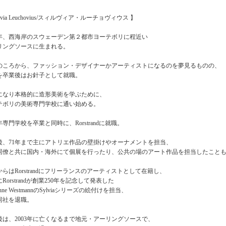
ylvia Leuchovius/スィルヴィア・ルーチョヴィウス 】
15年、西海岸のスウェーデン第２都市ヨーテボリに程近い
リングソースに生まれる。
のころから、ファッション・デザイナーかアーティストになるのを夢見るものの、
を卒業後はお針子として就職。
歳になり本格的に造形美術を学ぶために、
テボリの美術専門学校に通い始める。
9年専門学校を卒業と同時に、Rorstrandに就職。
後、71年まで主にアトリエ作品の壁掛けやオーナメントを担当、
同僚と共に国内・海外にて個展を行ったり、公共の場のアート作品を担当したこと
からはRorstrandにフリーランスのアーティストとして在籍し、
にRorstrandが創業250年を記念して発表した
ianne WestmannのSylviaシリーズの絵付けを担当、
同社を退職。
後は、2003年に亡くなるまで地元・アーリングソースで、