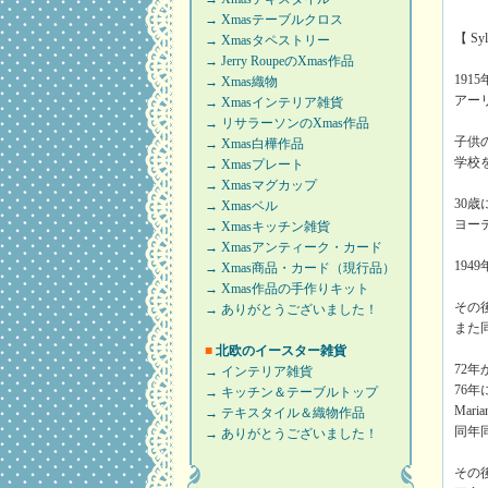
→ Xmasテーブルクロス
【 S
→ Xmasタペストリー
→ Jerry RoupeのXmas作品
19
→ Xmas織物
アー
→ Xmasインテリア雑貨
→ リサラーソンのXmas作品
子供
→ Xmas白樺作品
学校
→ Xmasプレート
→ Xmasマグカップ
30
→ Xmasベル
ヨー
→ Xmasキッチン雑貨
→ Xmasアンティーク・カード
194
→ Xmas商品・カード（現行品）
→ Xmas作品の手作りキット
その
→ ありがとうございました！
また
■
北欧のイースター雑貨
72年
→ インテリア雑貨
76年
→ キッチン＆テーブルトップ
Mar
→ テキスタイル＆織物作品
同年
→ ありがとうございました！
その