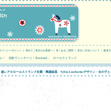
ライバシーポリシー
｜
初めてご来店のお客様へ
｜
良くあるご質問
｜
支払い方法について
｜
配送方
ム
>
北欧ヴィンテージ
>
Rorstrand： ロールストランド
超レア☆ロールストランド社製・陶器絵皿 Sylvia Leuchoviusデザイン・女の