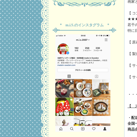
画家
【 
★★
若干
* m.i.S.のインスタグラム *
特に
【 
【 製造
【 サイ
【 サイ
・・
【 
・配
全国
商品