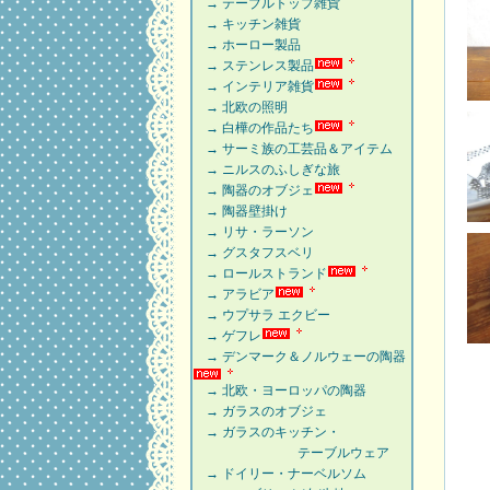
→ テーブルトップ雑貨
→ キッチン雑貨
→ ホーロー製品
→ ステンレス製品
→ インテリア雑貨
→ 北欧の照明
→ 白樺の作品たち
→ サーミ族の工芸品＆アイテム
→ ニルスのふしぎな旅
→ 陶器のオブジェ
→ 陶器壁掛け
→ リサ・ラーソン
→ グスタフスベリ
→ ロールストランド
→ アラビア
→ ウプサラ エクビー
→ ゲフレ
→ デンマーク＆ノルウェーの陶器
→ 北欧・ヨーロッパの陶器
→ ガラスのオブジェ
→ ガラスのキッチン・
テーブルウェア
→ ドイリー・ナーベルソム