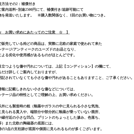
送方法その2：補償付き
ご案内送料+別途2500円にて、補償付き/追跡可能にて
物を発送いたします。 ※購入数関係なく、1回のお買い物につき。
☆ お買い求めにあたってのご注意 ☆ 】
で販売している殆どの商品は、実際に北欧の家庭で使われて来た
ンテージ/アンティークのユーズドのお品となり、
による劣化や使用感があるものがほとんどです。
目立つような傷や汚れについては、上記【コンディション】の欄にて、
るだけ詳しくご案内しておりますが、
明記されていなくても小さな傷や汚れがあることもありますこと、ご了承ください
情報に記載しきれない小さな傷などについては、
ンテージ品の特性としてご理解の上、お買い求めください。
以外にも製造時の粗（釉薬やガラスの中に見られる小さな気泡、
に見られる貫入や、端部分や部分的に釉薬が乗っていない箇所、
や縁付近の小さな凹凸、プリントのちょっとした滲み、色落ち、
等）また北欧の陶磁器の底面には、
時の3点の支柱跡が底面や側面に見られるものが多くございます。