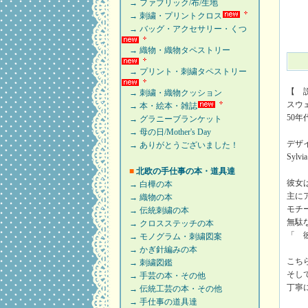
→ ファブリック/布/生地
→ 刺繍・プリントクロス
→ バッグ・アクセサリー・くつ
→ 織物・織物タペストリー
→ プリント・刺繍タペストリー
【 
→ 刺繍・織物クッション
スウェ
→ 本・絵本・雑誌
50
→ グラニーブランケット
→ 母の日/Mother's Day
デザ
→ ありがとうございました！
Syl
■
北欧の手仕事の本・道具達
彼女は
→ 白樺の本
主に
→ 織物の本
モチ
→ 伝統刺繍の本
無駄
→ クロスステッチの本
「 
→ モノグラム・刺繍図案
→ かぎ針編みの本
こち
→ 刺繍図鑑
そし
→ 手芸の本・その他
丁寧
→ 伝統工芸の本・その他
→ 手仕事の道具達