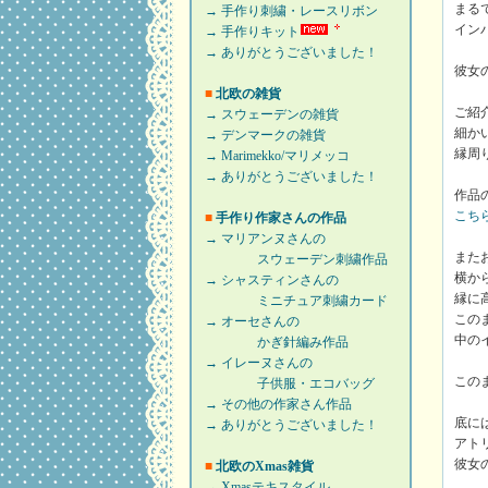
まる
→ 手作り刺繍・レースリボン
イン
→ 手作りキット
→ ありがとうございました！
彼女
■
北欧の雑貨
ご紹
→ スウェーデンの雑貨
細か
→ デンマークの雑貨
縁周
→ Marimekko/マリメッコ
→ ありがとうございました！
作品
こち
■
手作り作家さんの作品
→ マリアンヌさんの
また
スウェーデン刺繍作品
横か
→ シャスティンさんの
縁に
ミニチュア刺繍カード
この
→ オーセさんの
中の
かぎ針編み作品
→ イレーヌさんの
この
子供服・エコバッグ
→ その他の作家さん作品
底に
→ ありがとうございました！
アト
彼女
■
北欧のXmas雑貨
→ Xmasテキスタイル