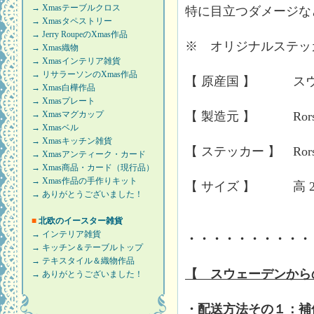
→ Xmasテーブルクロス
特に目立つダメージな
→ Xmasタペストリー
→ Jerry RoupeのXmas作品
※ オリジナルステッ
→ Xmas織物
→ Xmasインテリア雑貨
→ リサラーソンのXmas作品
【 原産国 】 ス
→ Xmas白樺作品
→ Xmasプレート
→ Xmasマグカップ
【 製造元 】 Rorst
→ Xmasベル
→ Xmasキッチン雑貨
【 ステッカー 】 Rorst
→ Xmasアンティーク・カード
→ Xmas商品・カード（現行品）
→ Xmas作品の手作りキット
【 サイズ 】 高 2.8c
→ ありがとうございました！
■
北欧のイースター雑貨
→ インテリア雑貨
・・・・・・・・・・
→ キッチン＆テーブルトップ
→ テキスタイル＆織物作品
【 スウェーデンから
→ ありがとうございました！
・配送方法その１：補