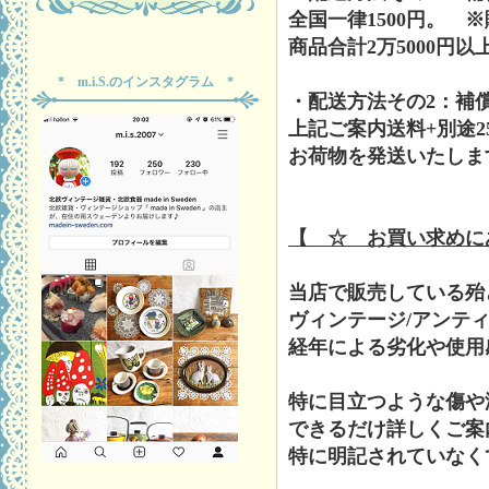
全国一律1500円。 
商品合計2万5000円
* m.i.S.のインスタグラム *
・配送方法その2：補
上記ご案内送料+別途2
お荷物を発送いたしま
【 ☆ お買い求めに
当店で販売している殆
ヴィンテージ/アンテ
経年による劣化や使用
特に目立つような傷や
できるだけ詳しくご案
特に明記されていなく