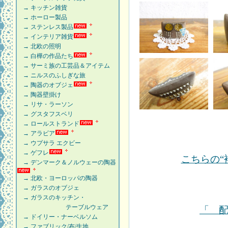
→ キッチン雑貨
→ ホーロー製品
→ ステンレス製品
→ インテリア雑貨
→ 北欧の照明
→ 白樺の作品たち
→ サーミ族の工芸品＆アイテム
→ ニルスのふしぎな旅
→ 陶器のオブジェ
→ 陶器壁掛け
→ リサ・ラーソン
→ グスタフスベリ
→ ロールストランド
→ アラビア
→ ウプサラ エクビー
→ ゲフレ
こちらの“
→ デンマーク＆ノルウェーの陶器
→ 北欧・ヨーロッパの陶器
→ ガラスのオブジェ
→ ガラスのキッチン・
テーブルウェア
「 
→ ドイリー・ナーベルソム
→ ファブリック/布/生地