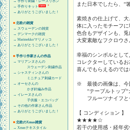
→ 手作り刺繍・レースリボン
また日本でしたら、”
→ 手作りキット
→ ありがとうございました！
素焼きの仕上げて、大
■
北欧の雑貨
体に入ったモチーフに
→ スウェーデンの雑貨
色合もデザインも、兎
→ デンマークの雑貨
→ Marimekko/マリメッコ
大変素敵なフクロウさ
→ ありがとうございました！
幸福のシンボルとして
■
手作り作家さんの作品
コレクターしているお
→ マリアンヌさんの
スウェーデン刺繍作品
喜んでもらえるのでは
→ シャスティンさんの
ミニチュア刺繍カード
※ 最後の画像は、今
→ オーセさんの
かぎ針編み作品
”テーブルトップ”カテゴリー
→ イレーヌさんの
フルーツナイフと一
子供服・エコバッグ
→ その他の作家さん作品
→ ありがとうございました！
【 コンディション 】
★★★★☆
■
北欧のXmas雑貨
若干の使用感・経年劣
→ Xmasテキスタイル