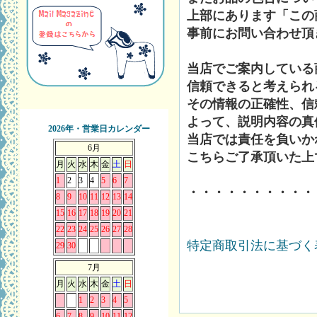
上部にあります「この
事前にお問い合わせ頂
当店でご案内している
信頼できると考えられ
その情報の正確性、信
よって、説明内容の真
2026年・営業日カレンダー
当店では責任を負いか
6月
こちらご了承頂いた上
月
火
水
木
金
土
日
1
2
3
4
5
6
7
・・・・・・・・・・
8
9
10
11
12
13
14
15
16
17
18
19
20
21
22
23
24
25
26
27
28
特定商取引法に基づく表
29
30
7月
月
火
水
木
金
土
日
1
2
3
4
5
6
7
8
9
10
11
12