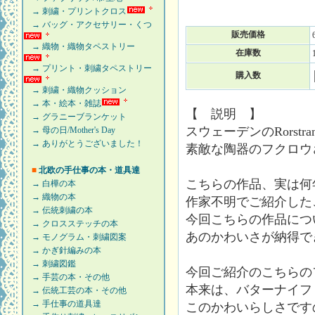
→ 刺繍・プリントクロス
→ バッグ・アクセサリー・くつ
販売価格
→ 織物・織物タペストリー
在庫数
→ プリント・刺繍タペストリー
購入数
→ 刺繍・織物クッション
→ 本・絵本・雑誌
【 説明 】
→ グラニーブランケット
スウェーデンのRorst
→ 母の日/Mother's Day
→ ありがとうございました！
素敵な陶器のフクロウ
■
北欧の手仕事の本・道具達
こちらの作品、実は何
→ 白樺の本
→ 織物の本
作家不明でご紹介した
→ 伝統刺繍の本
今回こちらの作品につ
→ クロスステッチの本
あのかわいさが納得で
→ モノグラム・刺繍図案
→ かぎ針編みの本
→ 刺繍図鑑
今回ご紹介のこちらの
→ 手芸の本・その他
本来は、バターナイフ
→ 伝統工芸の本・その他
→ 手仕事の道具達
このかわいらしさです