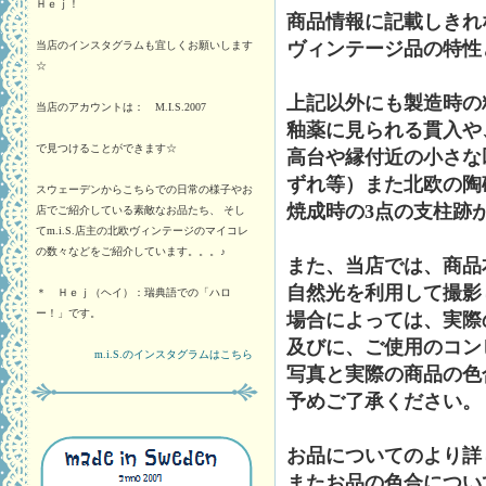
Ｈｅｊ！
商品情報に記載しきれ
ヴィンテージ品の特性
当店のインスタグラムも宜しくお願いします
☆
上記以外にも製造時の
当店のアカウントは： M.I.S.2007
釉薬に見られる貫入や
で見つけることができます☆
高台や縁付近の小さな
ずれ等）また北欧の陶
スウェーデンからこちらでの日常の様子やお
焼成時の3点の支柱跡
店でご紹介している素敵なお品たち、 そし
てm.i.S.店主の北欧ヴィンテージのマイコレ
の数々などをご紹介しています。。。♪
また、当店では、商品
自然光を利用して撮影
＊ Ｈｅｊ（ヘイ）：瑞典語での「ハロ
ー！」です。
場合によっては、実際
及びに、ご使用のコン
m.i.S.のインスタグラムはこちら
写真と実際の商品の色
予めご了承ください。
お品についてのより詳
またお品の色合につい