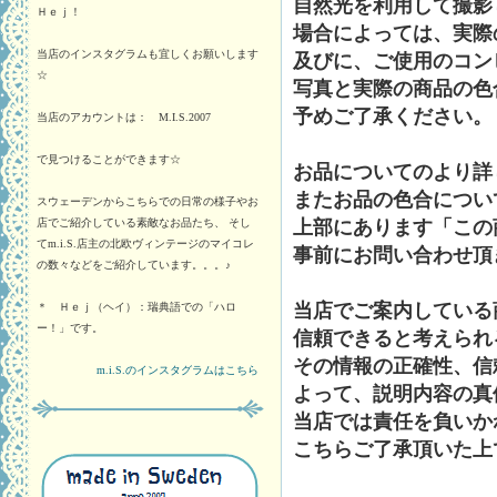
自然光を利用して撮影
Ｈｅｊ！
場合によっては、実際
当店のインスタグラムも宜しくお願いします
及びに、ご使用のコン
☆
写真と実際の商品の色
予めご了承ください。
当店のアカウントは： M.I.S.2007
で見つけることができます☆
お品についてのより詳
またお品の色合につい
スウェーデンからこちらでの日常の様子やお
店でご紹介している素敵なお品たち、 そし
上部にあります「この
てm.i.S.店主の北欧ヴィンテージのマイコレ
事前にお問い合わせ頂
の数々などをご紹介しています。。。♪
当店でご案内している
＊ Ｈｅｊ（ヘイ）：瑞典語での「ハロ
ー！」です。
信頼できると考えられ
その情報の正確性、信
m.i.S.のインスタグラムはこちら
よって、説明内容の真
当店では責任を負いか
こちらご了承頂いた上