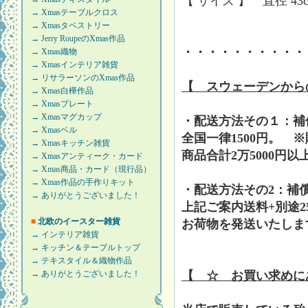
【 サイズ 】 直径 43
→ Xmasテーブルクロス
→ Xmasタペストリー
→ Jerry RoupeのXmas作品
・・・・・・・・・・
→ Xmas織物
→ Xmasインテリア雑貨
→ リサラーソンのXmas作品
【 スウェーデンから
→ Xmas白樺作品
→ Xmasプレート
→ Xmasマグカップ
・配送方法その１：補
→ Xmasベル
全国一律1500円。 
→ Xmasキッチン雑貨
商品合計2万5000円
→ Xmasアンティーク・カード
→ Xmas商品・カード（現行品）
→ Xmas作品の手作りキット
・配送方法その2：補
→ ありがとうございました！
上記ご案内送料+別途2
■
北欧のイースター雑貨
お荷物を発送いたしま
→ インテリア雑貨
→ キッチン＆テーブルトップ
→ テキスタイル＆織物作品
→ ありがとうございました！
【 ☆ お買い求めに