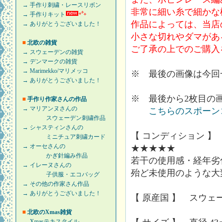
→ 手作り刺繍・レースリボン
非常に細い糸で細かな
→ 手作りキット
作品によっては、当店
→ ありがとうございました！
小さな切れやダマがあ
■
北欧の雑貨
ご了承の上でのご購入
→ スウェーデンの雑貨
→ デンマークの雑貨
→ Marimekko/マリメッコ
※ 最後の画像は今回
→ ありがとうございました！
※ 最後から2枚目の
■
手作り作家さんの作品
→ マリアンヌさんの
こちらのスポーン
スウェーデン刺繍作品
→ シャスティンさんの
【 コンディション 】
ミニチュア刺繍カード
→ オーセさんの
★★★★★
かぎ針編み作品
若干の使用感・経年劣
→ イレーヌさんの
殆ど未使用のような大
子供服・エコバッグ
→ その他の作家さん作品
→ ありがとうございました！
【 原産国 】 スウェ
■
北欧のXmas雑貨
→ Xmasテキスタイル