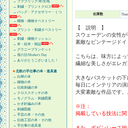
→ ファブリック/布/生地
→ 刺繍・プリントクロス
→ バッグ・アクセサリー・くつ
在庫数
Than
→ 織物・織物タペストリー
【 説明 】
→ プリント・刺繍タペストリー
スウェーデンの女性が
→ 刺繍・織物クッション
素敵なビンテージドイ
→ 本・絵本・雑誌
→ グラニーブランケット
→ 母の日/Mother's Day
こちらは、味方によっ
→ ありがとうございました！
繊細な美しさがエレガ
■
北欧の手仕事の本・道具達
→ 白樺の本
大きなバスケットの下
→ 織物の本
毎日にインテリアの演
→ 伝統刺繍の本
大変素敵な作品です。
→ クロスステッチの本
→ モノグラム・刺繍図案
→ かぎ針編みの本
※注：
→ 刺繍図鑑
掲載している技法に関
→ 手芸の本・その他
→ 伝統工芸の本・その他
→ 手仕事の道具達
また、ボビンレース編