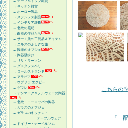
→ テーブルトップ雑貨
→ キッチン雑貨
→ ホーロー製品
→ ステンレス製品
→ インテリア雑貨
→ 北欧の照明
→ 白樺の作品たち
→ サーミ族の工芸品＆アイテム
→ ニルスのふしぎな旅
→ 陶器のオブジェ
→ 陶器壁掛け
→ リサ・ラーソン
→ グスタフスベリ
→ ロールストランド
→ アラビア
→ ウプサラ エクビー
→ ゲフレ
こちらの“
→ デンマーク＆ノルウェーの陶器
→ 北欧・ヨーロッパの陶器
→ ガラスのオブジェ
→ ガラスのキッチン・
「 
テーブルウェア
→ ドイリー・ナーベルソム