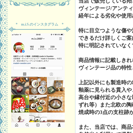
当店で販売している殆
ヴィンテージ/アンテ
経年による劣化や使用
* m.i.S.のインスタグラム *
特に目立つような傷や
できるだけ詳しくご案
特に明記されていなく
商品情報に記載しきれ
ヴィンテージ品の特性
上記以外にも製造時の
釉薬に見られる貫入や
高台や縁付近の小さな
ずれ等）また北欧の陶
焼成時の3点の支柱跡
また、当店では、商品