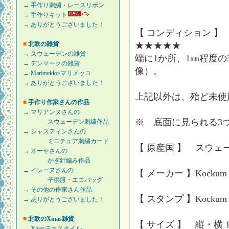
→ 手作り刺繍・レースリボン
→ 手作りキット
→ ありがとうございました！
【 コンディション 】
■
北欧の雑貨
★★★★★
→ スウェーデンの雑貨
端に1か所、1㎜程度
→ デンマークの雑貨
像）。
→ Marimekko/マリメッコ
→ ありがとうございました！
上記以外は、殆ど未使
■
手作り作家さんの作品
→ マリアンヌさんの
※ 底面に見られる3
スウェーデン刺繍作品
→ シャスティンさんの
ミニチュア刺繍カード
【 原産国 】 スウェ
→ オーセさんの
かぎ針編み作品
→ イレーヌさんの
【 メーカー 】Kockum
子供服・エコバッグ
→ その他の作家さん作品
【 スタンプ 】Kockum 
→ ありがとうございました！
■
北欧のXmas雑貨
【 サイズ 】 縦・横 16.
→ Xmasテキスタイル