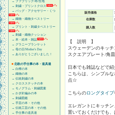
→ ファブリック/布/生地
→ 刺繍・プリントクロス
→ バッグ・アクセサリー・くつ
販売価格
→ 織物・織物タペストリー
在庫数
→ プリント・刺繍タペストリー
購入数
→ 刺繍・織物クッション
→ 本・絵本・雑誌
【 説明 】
→ グラニーブランケット
スウェーデンのキッチン
→ 母の日/Mother's Day
スクエアプレート/角
→ ありがとうございました！
■
北欧の手仕事の本・道具達
日本でも雑誌などで紹
→ 白樺の本
こちらは、シンプルな
→ 織物の本
→ 伝統刺繍の本
点☆
→ クロスステッチの本
→ モノグラム・刺繍図案
こちらの
ロングタイプ
→ かぎ針編みの本
→ 刺繍図鑑
→ 手芸の本・その他
エレガントにキッチン
→ 伝統工芸の本・その他
置いておくだけでも、
→ 手仕事の道具達