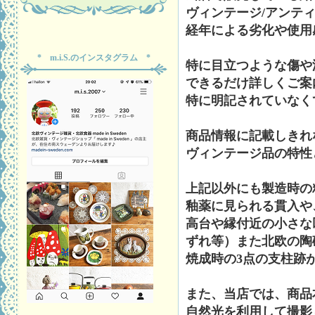
ヴィンテージ/アンテ
経年による劣化や使用
* m.i.S.のインスタグラム *
特に目立つような傷や
できるだけ詳しくご案
特に明記されていなく
商品情報に記載しきれ
ヴィンテージ品の特性
上記以外にも製造時の
釉薬に見られる貫入や
高台や縁付近の小さな
ずれ等）また北欧の陶
焼成時の3点の支柱跡
また、当店では、商品
自然光を利用して撮影