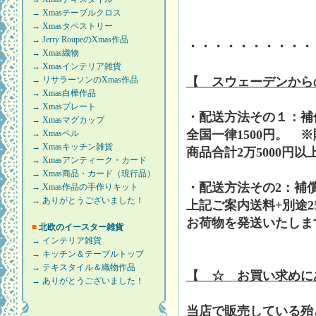
→ Xmasテーブルクロス
→ Xmasタペストリー
→ Jerry RoupeのXmas作品
・・・・・・・・・・
→ Xmas織物
→ Xmasインテリア雑貨
→ リサラーソンのXmas作品
【 スウェーデンから
→ Xmas白樺作品
→ Xmasプレート
・配送方法その１：補
→ Xmasマグカップ
全国一律1500円。 
→ Xmasベル
→ Xmasキッチン雑貨
商品合計2万5000円
→ Xmasアンティーク・カード
→ Xmas商品・カード（現行品）
・配送方法その2：補
→ Xmas作品の手作りキット
→ ありがとうございました！
上記ご案内送料+別途2
お荷物を発送いたしま
■
北欧のイースター雑貨
→ インテリア雑貨
→ キッチン＆テーブルトップ
→ テキスタイル＆織物作品
【 ☆ お買い求めに
→ ありがとうございました！
当店で販売している殆