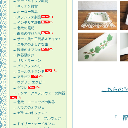
→ テーブルトップ雑貨
→ キッチン雑貨
→ ホーロー製品
→ ステンレス製品
→ インテリア雑貨
→ 北欧の照明
→ 白樺の作品たち
→ サーミ族の工芸品＆アイテム
→ ニルスのふしぎな旅
→ 陶器のオブジェ
→ 陶器壁掛け
→ リサ・ラーソン
→ グスタフスベリ
→ ロールストランド
→ アラビア
→ ウプサラ エクビー
→ ゲフレ
こちらの“
→ デンマーク＆ノルウェーの陶器
→ 北欧・ヨーロッパの陶器
→ ガラスのオブジェ
→ ガラスのキッチン・
「 
テーブルウェア
→ ドイリー・ナーベルソム