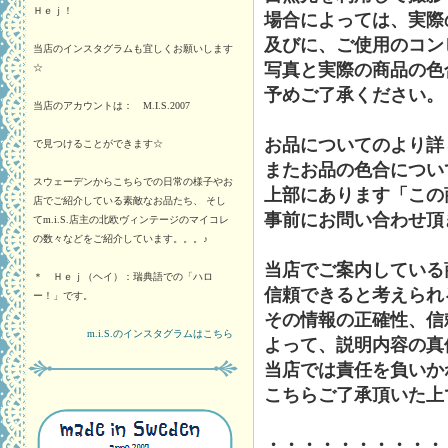
Ｈｅｊ！
場合によっては、実際
及びに、ご使用のコン
当店のインスタグラムも宜しくお願いします
写真と実際の商品の色
☆
予めご了承ください。
当店のアカウントは： M.I.S.2007
お品についてのより詳
で見つけることができます☆
またお品の色合につい
スウェーデンからこちらでの日常の様子やお
上部にあります「この
店でご紹介している素敵なお品たち、 そし
事前にお問い合わせ頂
てm.i.S.店主の北欧ヴィンテージのマイコレ
の数々などをご紹介しています。。。♪
当店でご案内している
＊ Ｈｅｊ（ヘイ）：瑞典語での「ハロ
信頼できると考えられ
ー！」です。
その情報の正確性、信
m.i.S.のインスタグラムはこちら
よって、説明内容の真
当店では責任を負いか
こちらご了承頂いた上
・・・・・・・・・・