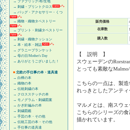
→ ファブリック/布/生地
→ 刺繍・プリントクロス
→ バッグ・アクセサリー・くつ
→ 織物・織物タペストリー
販売価格
在庫数
→ プリント・刺繍タペストリー
購入数
→ 刺繍・織物クッション
→ 本・絵本・雑誌
→ グラニーブランケット
【 説明 】
→ 母の日/Mother's Day
スウェーデンのRorst
→ ありがとうございました！
とっても素敵なMalm
■
北欧の手仕事の本・道具達
→ 白樺の本
こちらの一点は、製造年
→ 織物の本
→ 伝統刺繍の本
れっきとしたアンティ
→ クロスステッチの本
→ モノグラム・刺繍図案
マルメとは、南スウェ
→ かぎ針編みの本
→ 刺繍図鑑
こちらのシリーズの食
→ 手芸の本・その他
描かれています。
→ 伝統工芸の本・その他
→ 手仕事の道具達