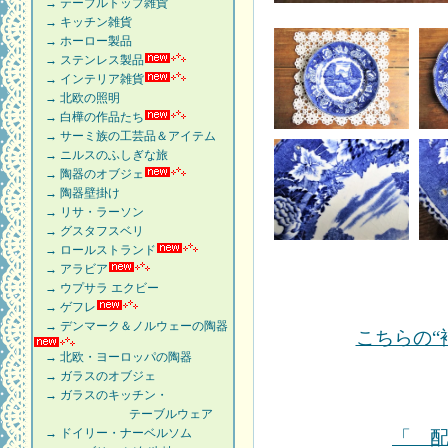
→ テーブルトップ雑貨
→ キッチン雑貨
→ ホーロー製品
→ ステンレス製品
→ インテリア雑貨
→ 北欧の照明
→ 白樺の作品たち
→ サーミ族の工芸品＆アイテム
→ ニルスのふしぎな旅
→ 陶器のオブジェ
→ 陶器壁掛け
→ リサ・ラーソン
→ グスタフスベリ
→ ロールストランド
→ アラビア
→ ウプサラ エクビー
→ ゲフレ
→ デンマーク＆ノルウェーの陶器
こちらの“
→ 北欧・ヨーロッパの陶器
→ ガラスのオブジェ
→ ガラスのキッチン・
テーブルウェア
→ ドイリー・ナーベルソム
「 