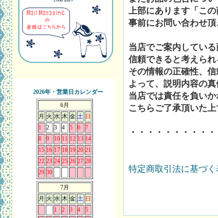
上部にあります「この
事前にお問い合わせ頂
当店でご案内している
信頼できると考えられ
その情報の正確性、信
よって、説明内容の真
2026年・営業日カレンダー
当店では責任を負いか
6月
こちらご了承頂いた上
月
火
水
木
金
土
日
1
2
3
4
5
6
7
・・・・・・・・・・
8
9
10
11
12
13
14
15
16
17
18
19
20
21
22
23
24
25
26
27
28
特定商取引法に基づく表
29
30
7月
月
火
水
木
金
土
日
1
2
3
4
5