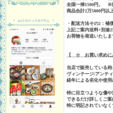
全国一律1500円。 
商品合計2万5000円
* m.i.S.のインスタグラム *
・配送方法その2：補
上記ご案内送料+別途2
お荷物を発送いたしま
【 ☆ お買い求めに
当店で販売している殆
ヴィンテージ/アンテ
経年による劣化や使用
特に目立つような傷や
できるだけ詳しくご案
特に明記されていなく