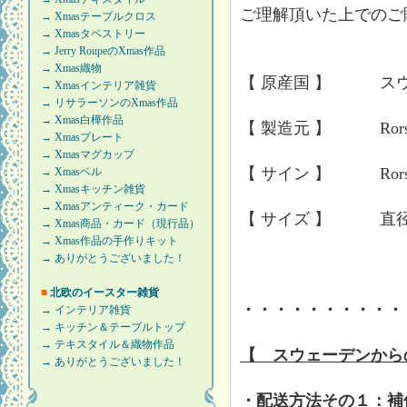
ご理解頂いた上でのご
→ Xmasテーブルクロス
→ Xmasタペストリー
→ Jerry RoupeのXmas作品
→ Xmas織物
【 原産国 】 ス
→ Xmasインテリア雑貨
→ リサラーソンのXmas作品
→ Xmas白樺作品
【 製造元 】 Rorst
→ Xmasプレート
→ Xmasマグカップ
【 サイン 】 Rorstra
→ Xmasベル
→ Xmasキッチン雑貨
→ Xmasアンティーク・カード
【 サイズ 】 直径 2
→ Xmas商品・カード（現行品）
→ Xmas作品の手作りキット
→ ありがとうございました！
■
北欧のイースター雑貨
・・・・・・・・・・
→ インテリア雑貨
→ キッチン＆テーブルトップ
→ テキスタイル＆織物作品
【 スウェーデンから
→ ありがとうございました！
・配送方法その１：補