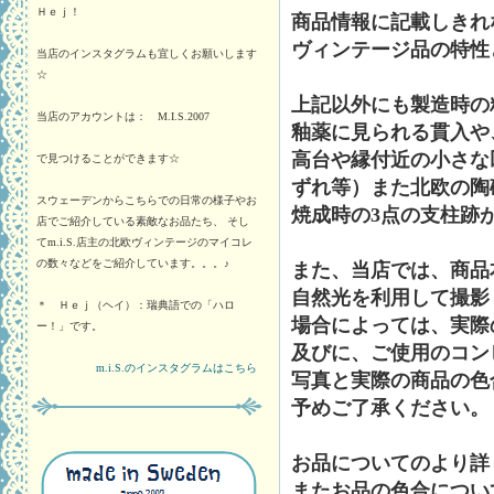
Ｈｅｊ！
商品情報に記載しきれ
ヴィンテージ品の特性
当店のインスタグラムも宜しくお願いします
☆
上記以外にも製造時の
当店のアカウントは： M.I.S.2007
釉薬に見られる貫入や
高台や縁付近の小さな
で見つけることができます☆
ずれ等）また北欧の陶
スウェーデンからこちらでの日常の様子やお
焼成時の3点の支柱跡
店でご紹介している素敵なお品たち、 そし
てm.i.S.店主の北欧ヴィンテージのマイコレ
の数々などをご紹介しています。。。♪
また、当店では、商品
自然光を利用して撮影
＊ Ｈｅｊ（ヘイ）：瑞典語での「ハロ
場合によっては、実際
ー！」です。
及びに、ご使用のコン
m.i.S.のインスタグラムはこちら
写真と実際の商品の色
予めご了承ください。
お品についてのより詳
またお品の色合につい