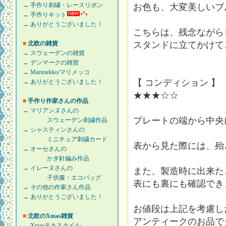
→ 手作り刺繍・レースリボン
お色も、大変美しいブ
→ 手作りキット
→ ありがとうございました！
こちらは、残念ながら
■
北欧の雑貨
スタンドに立てかけて
→ スウェーデンの雑貨
→ デンマークの雑貨
→ Marimekko/マリメッコ
【 コンディション 】
→ ありがとうございました！
★★★☆☆
■
手作り作家さんの作品
→ マリアンヌさんの
プレートの端から中央
スウェーデン刺繍作品
→ シャスティンさんの
ミニチュア刺繍カード
表から見た際には、殆
→ オーセさんの
かぎ針編み作品
→ イレーヌさんの
また、製造時に出来た
子供服・エコバッグ
表にも裏にも確認でき
→ その他の作家さん作品
→ ありがとうございました！
お値段は上記を考慮し
■
北欧のXmas雑貨
アンティークのお品で
→ Xmasテキスタイル